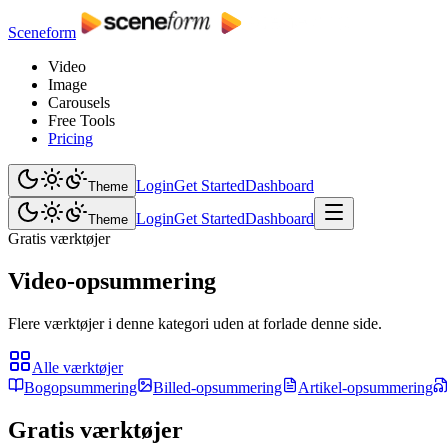
Sceneform
Video
Image
Carousels
Free Tools
Pricing
Login
Get Started
Dashboard
Theme
Login
Get Started
Dashboard
Theme
Gratis værktøjer
Video-opsummering
Flere værktøjer i denne kategori uden at forlade denne side.
Alle værktøjer
Bogopsummering
Billed-opsummering
Artikel-opsummering
Gratis værktøjer