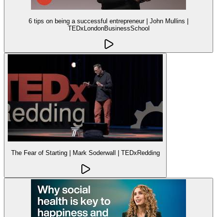
6 tips on being a successful entrepreneur | John Mullins |
TEDxLondonBusinessSchool
The Fear of Starting | Mark Soderwall | TEDxRedding