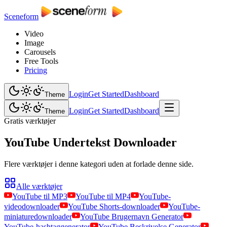
Sceneform
Video
Image
Carousels
Free Tools
Pricing
Login
Get Started
Dashboard
Theme
Login
Get Started
Dashboard
Theme
Gratis værktøjer
YouTube Undertekst Downloader
Flere værktøjer i denne kategori uden at forlade denne side.
Alle værktøjer
YouTube til MP3
YouTube til MP4
YouTube-
videodownloader
YouTube Shorts-downloader
YouTube-
miniaturedownloader
YouTube Brugernavn Generator
YouTube-hashtaggenerator
YouTube Beskrivelse Generator