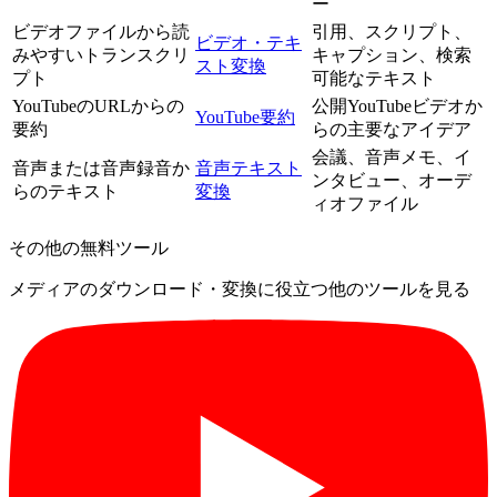
ー
ビデオファイルから読
引用、スクリプト、
ビデオ・テキ
みやすいトランスクリ
キャプション、検索
スト変換
プト
可能なテキスト
YouTubeのURLからの
公開YouTubeビデオか
YouTube要約
要約
らの主要なアイデア
会議、音声メモ、イ
音声または音声録音か
音声テキスト
ンタビュー、オーデ
らのテキスト
変換
ィオファイル
その他の無料ツール
メディアのダウンロード・変換に役立つ他のツールを見る