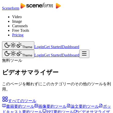
Sceneform
Video
Image
Carousels
Free Tools
Pricing
Login
Get Started
Dashboard
Theme
Login
Get Started
Dashboard
Theme
無料ツール
ビデオサマライザー
このページを離れずにこのカテゴリーのその他のツールを利
用。
すべてのツール
書籍要約ツール
画像要約ツール
論文要約ツール
ポッ
ドキャスト要約ツール
PPT要約ツール
ビデオサマライザ