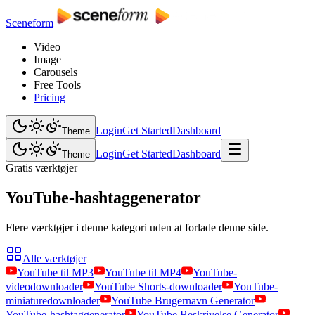
Sceneform
Video
Image
Carousels
Free Tools
Pricing
Login
Get Started
Dashboard
Theme
Login
Get Started
Dashboard
Theme
Gratis værktøjer
YouTube-hashtaggenerator
Flere værktøjer i denne kategori uden at forlade denne side.
Alle værktøjer
YouTube til MP3
YouTube til MP4
YouTube-
videodownloader
YouTube Shorts-downloader
YouTube-
miniaturedownloader
YouTube Brugernavn Generator
YouTube-hashtaggenerator
YouTube Beskrivelse Generator