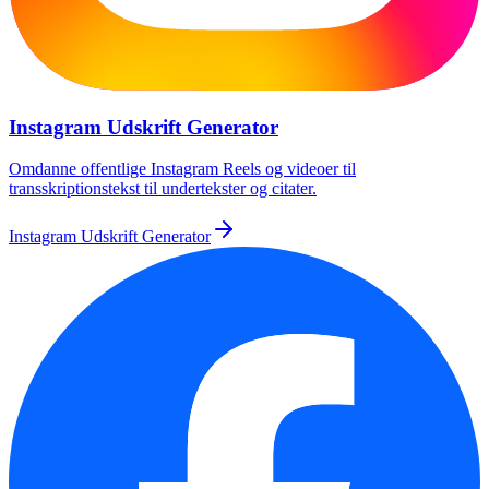
Instagram Udskrift Generator
Omdanne offentlige Instagram Reels og videoer til
transskriptionstekst til undertekster og citater.
Instagram Udskrift Generator