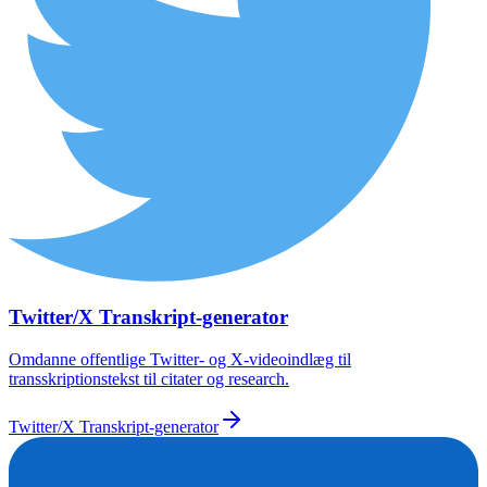
Twitter/X Transkript-generator
Omdanne offentlige Twitter- og X-videoindlæg til
transskriptionstekst til citater og research.
Twitter/X Transkript-generator