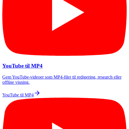
YouTube til MP4
Gem YouTube-videoer som MP4-filer til redigering, research eller
offline visning.
YouTube til MP4