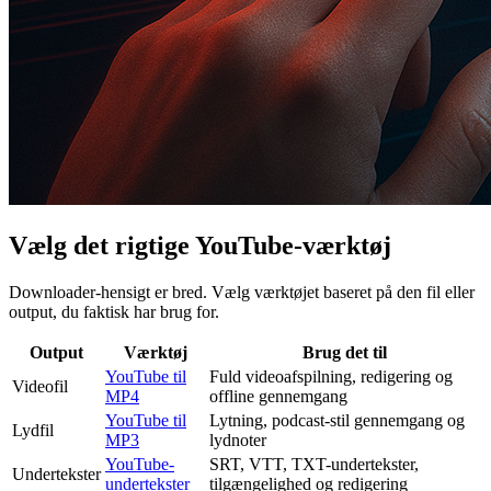
Vælg det rigtige YouTube-værktøj
Downloader-hensigt er bred. Vælg værktøjet baseret på den fil eller
output, du faktisk har brug for.
Output
Værktøj
Brug det til
YouTube til
Fuld videoafspilning, redigering og
Videofil
MP4
offline gennemgang
YouTube til
Lytning, podcast-stil gennemgang og
Lydfil
MP3
lydnoter
YouTube-
SRT, VTT, TXT-undertekster,
Undertekster
undertekster
tilgængelighed og redigering