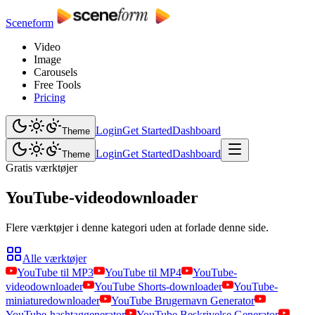
Sceneform
Video
Image
Carousels
Free Tools
Pricing
Login
Get Started
Dashboard
Theme
Login
Get Started
Dashboard
Theme
Gratis værktøjer
YouTube-videodownloader
Flere værktøjer i denne kategori uden at forlade denne side.
Alle værktøjer
YouTube til MP3
YouTube til MP4
YouTube-
videodownloader
YouTube Shorts-downloader
YouTube-
miniaturedownloader
YouTube Brugernavn Generator
YouTube-hashtaggenerator
YouTube Beskrivelse Generator