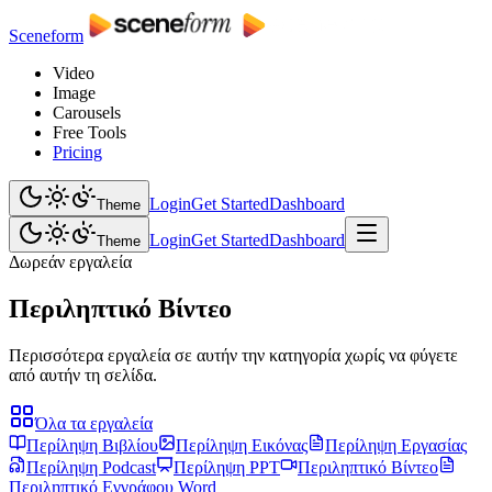
Sceneform
Video
Image
Carousels
Free Tools
Pricing
Login
Get Started
Dashboard
Theme
Login
Get Started
Dashboard
Theme
Δωρεάν εργαλεία
Περιληπτικό Βίντεο
Περισσότερα εργαλεία σε αυτήν την κατηγορία χωρίς να φύγετε
από αυτήν τη σελίδα.
Όλα τα εργαλεία
Περίληψη Βιβλίου
Περίληψη Εικόνας
Περίληψη Εργασίας
Περίληψη Podcast
Περίληψη PPT
Περιληπτικό Βίντεο
Περιληπτικό Εγγράφου Word