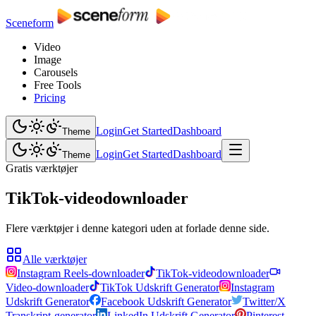
Sceneform
Video
Image
Carousels
Free Tools
Pricing
Login
Get Started
Dashboard
Theme
Login
Get Started
Dashboard
Theme
Gratis værktøjer
TikTok-videodownloader
Flere værktøjer i denne kategori uden at forlade denne side.
Alle værktøjer
Instagram Reels-downloader
TikTok-videodownloader
Video-downloader
TikTok Udskrift Generator
Instagram
Udskrift Generator
Facebook Udskrift Generator
Twitter/X
Transkript-generator
LinkedIn Udskrift Generator
Pinterest