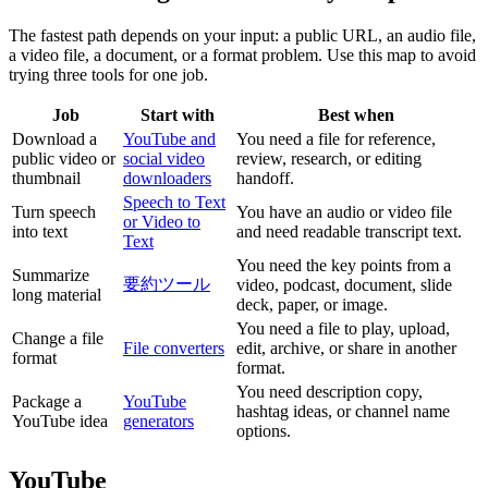
The fastest path depends on your input: a public URL, an audio file,
a video file, a document, or a format problem. Use this map to avoid
trying three tools for one job.
Job
Start with
Best when
Download a
YouTube and
You need a file for reference,
public video or
social video
review, research, or editing
thumbnail
downloaders
handoff.
Speech to Text
Turn speech
You have an audio or video file
or Video to
into text
and need readable transcript text.
Text
You need the key points from a
Summarize
要約ツール
video, podcast, document, slide
long material
deck, paper, or image.
You need a file to play, upload,
Change a file
File converters
edit, archive, or share in another
format
format.
You need description copy,
Package a
YouTube
hashtag ideas, or channel name
YouTube idea
generators
options.
YouTube