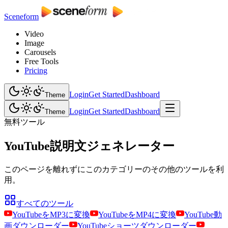
Sceneform
Video
Image
Carousels
Free Tools
Pricing
Login
Get Started
Dashboard
Theme
Login
Get Started
Dashboard
Theme
無料ツール
YouTube説明文ジェネレーター
このページを離れずにこのカテゴリーのその他のツールを利
用。
すべてのツール
YouTubeをMP3に変換
YouTubeをMP4に変換
YouTube動
画ダウンローダー
YouTubeショーツダウンローダー