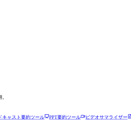
用。
ドキャスト要約ツール
PPT要約ツール
ビデオサマライザー