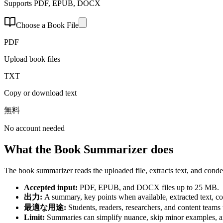
Supports PDF, EPUB, DOCX
Choose a Book File
PDF
Upload book files
TXT
Copy or download text
無料
No account needed
What the Book Summarizer does
The book summarizer reads the uploaded file, extracts text, and conden
Accepted input
:
PDF, EPUB, and DOCX files up to 25 MB.
出力
:
A summary, key points when available, extracted text, 
最適な用途
:
Students, readers, researchers, and content teams 
Limit
:
Summaries can simplify nuance, skip minor examples, an