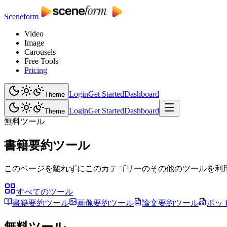
Sceneform
Video
Image
Carousels
Free Tools
Pricing
Login
Get Started
Dashboard
Theme
Login
Get Started
Dashboard
Theme
無料ツール
書籍要約ツール
このページを離れずにこのカテゴリーのその他のツールを利
すべてのツール
書籍要約ツール
画像要約ツール
論文要約ツール
ポッ
無料ツール