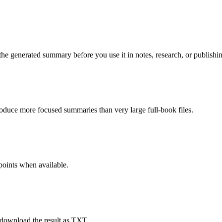
 the generated summary before you use it in notes, research, or publishi
duce more focused summaries than very large full-book files.
points when available.
 download the result as TXT.