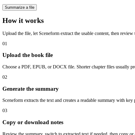
Summarize a file
How it works
Upload the file, let Sceneform extract the usable content, then review
01
Upload the book file
Choose a PDF, EPUB, or DOCX file. Shorter chapter files usually pro
02
Generate the summary
Sceneform extracts the text and creates a readable summary with key 
03
Copy or download notes
Review the summary, switch to extracted text if needed, then copy or