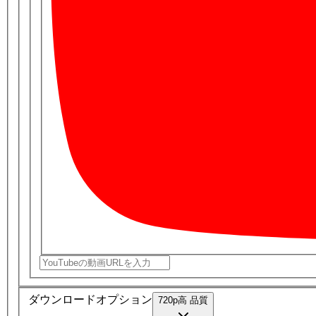
ダウンロードオプション
720
p
高
品質