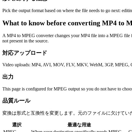
Pick the output format based on where the file needs to go next: editi
What to know before converting
MP4
to
M
A MP4 to MPEG converter changes your MP4 file into a MPEG file for co
not present in the source.
対応アップロード
Video uploads: MP4, AVI, MOV, FLV, MKV, WebM, 3GP, MPEG, GI
出力
This page is configured for MPEG output so you do not have to choos
品質ルール
変換は形式と互換性を変更します。元のファイルに欠けてい
選択
最適な用途
MPEG
When your destination specifically needs MPEG.
C