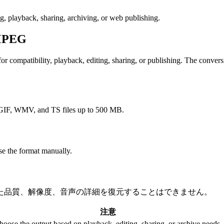
ng, playback, sharing, archiving, or web publishing.
PEG
mpatibility, playback, editing, sharing, or publishing. The conversion
F, WMV, and TS files up to 500 MB.
e the format manually.
た品質、解像度、音声の詳細を復元することはできません。
注意
hoose the output based on playback, editing, sharing, or archive needs.