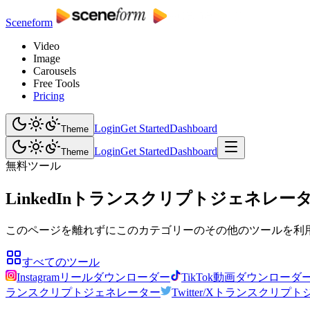
Sceneform
Video
Image
Carousels
Free Tools
Pricing
Login
Get Started
Dashboard
Theme
Login
Get Started
Dashboard
Theme
無料ツール
LinkedInトランスクリプトジェネレー
このページを離れずにこのカテゴリーのその他のツールを利
すべてのツール
Instagramリールダウンローダー
TikTok動画ダウンローダ
ランスクリプトジェネレーター
Twitter/Xトランスクリ