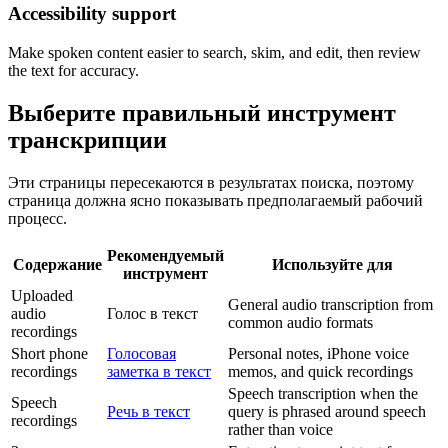
Accessibility support
Make spoken content easier to search, skim, and edit, then review
the text for accuracy.
Выберите правильный инструмент
транскрипции
Эти страницы пересекаются в результатах поиска, поэтому
страница должна ясно показывать предполагаемый рабочий
процесс.
Рекомендуемый
Содержание
Используйте для
инструмент
Uploaded
General audio transcription from
audio
Голос в текст
common audio formats
recordings
Short phone
Голосовая
Personal notes, iPhone voice
recordings
заметка в текст
memos, and quick recordings
Speech transcription when the
Speech
Речь в текст
query is phrased around speech
recordings
rather than voice