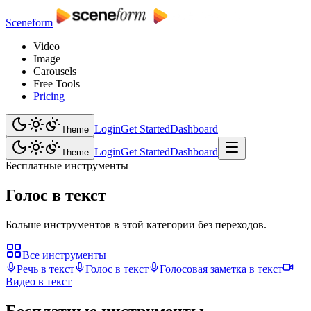
Sceneform
Video
Image
Carousels
Free Tools
Pricing
Login
Get Started
Dashboard
Theme
Login
Get Started
Dashboard
Theme
Бесплатные инструменты
Голос в текст
Больше инструментов в этой категории без переходов.
Все инструменты
Речь в текст
Голос в текст
Голосовая заметка в текст
Видео в текст
Бесплатные инструменты