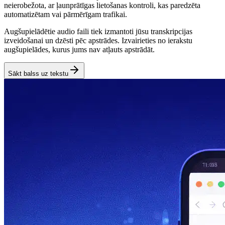
neierobežota, ar ļaunprātīgas lietošanas kontroli, kas paredzēta
automatizētam vai pārmērīgam trafikai.
Augšupielādētie audio faili tiek izmantoti jūsu transkripcijas
izveidošanai un dzēsti pēc apstrādes. Izvairieties no ierakstu
augšupielādes, kurus jums nav atļauts apstrādāt.
Sākt balss uz tekstu