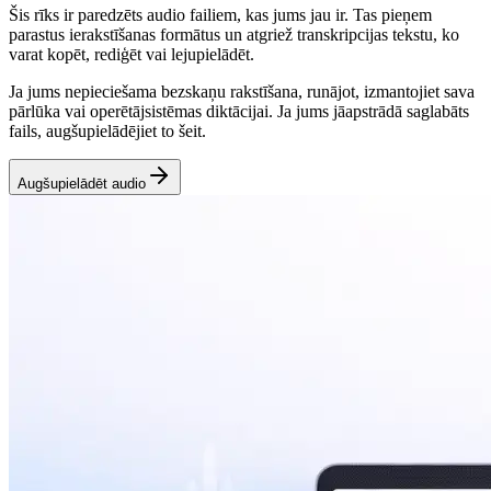
Šis rīks ir paredzēts audio failiem, kas jums jau ir. Tas pieņem
parastus ierakstīšanas formātus un atgriež transkripcijas tekstu, ko
varat kopēt, rediģēt vai lejupielādēt.
Ja jums nepieciešama bezskaņu rakstīšana, runājot, izmantojiet sava
pārlūka vai operētājsistēmas diktācijai. Ja jums jāapstrādā saglabāts
fails, augšupielādējiet to šeit.
Augšupielādēt audio