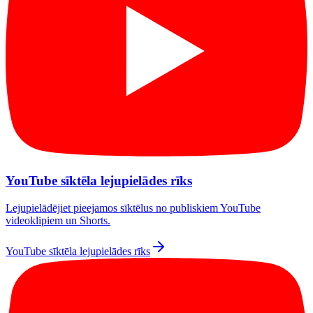
YouTube sīktēla lejupielādes rīks
Lejupielādējiet pieejamos sīktēlus no publiskiem YouTube
videoklipiem un Shorts.
YouTube sīktēla lejupielādes rīks