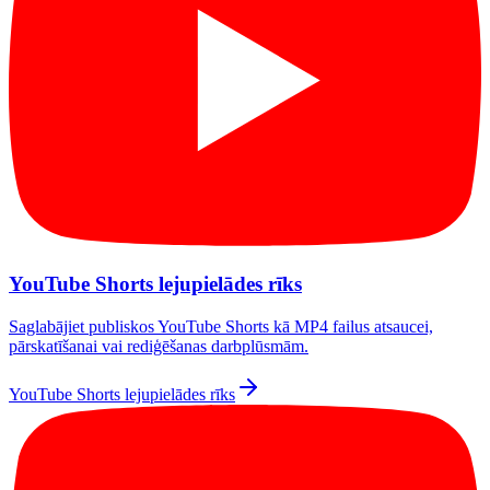
YouTube Shorts lejupielādes rīks
Saglabājiet publiskos YouTube Shorts kā MP4 failus atsaucei,
pārskatīšanai vai rediģēšanas darbplūsmām.
YouTube Shorts lejupielādes rīks