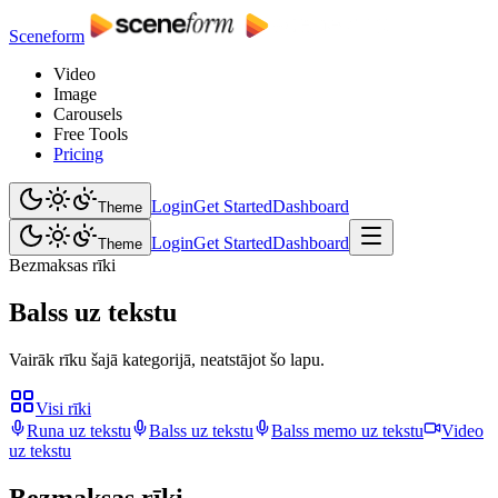
Sceneform
Video
Image
Carousels
Free Tools
Pricing
Login
Get Started
Dashboard
Theme
Login
Get Started
Dashboard
Theme
Bezmaksas rīki
Balss uz tekstu
Vairāk rīku šajā kategorijā, neatstājot šo lapu.
Visi rīki
Runa uz tekstu
Balss uz tekstu
Balss memo uz tekstu
Video
uz tekstu
Bezmaksas rīki