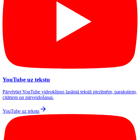
YouTube uz tekstu
Pārvērtiet YouTube videoklipus lasāmā tekstā piezīmēm, parakstiem,
citātiem un pārveidošanai.
YouTube uz tekstu