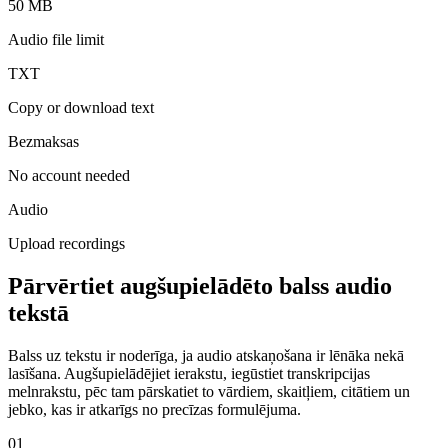
50 MB
Audio file limit
TXT
Copy or download text
Bezmaksas
No account needed
Audio
Upload recordings
Pārvērtiet augšupielādēto balss audio
tekstā
Balss uz tekstu ir noderīga, ja audio atskaņošana ir lēnāka nekā
lasīšana. Augšupielādējiet ierakstu, iegūstiet transkripcijas
melnrakstu, pēc tam pārskatiet to vārdiem, skaitļiem, citātiem un
jebko, kas ir atkarīgs no precīzas formulējuma.
01