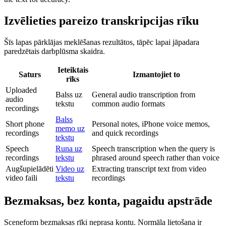
Izvēlieties pareizo transkripcijas rīku
Šīs lapas pārklājas meklēšanas rezultātos, tāpēc lapai jāpadara
paredzētais darbplūsma skaidra.
Ieteiktais
Saturs
Izmantojiet to
rīks
Uploaded
Balss uz
General audio transcription from
audio
tekstu
common audio formats
recordings
Balss
Short phone
Personal notes, iPhone voice memos,
memo uz
recordings
and quick recordings
tekstu
Speech
Runa uz
Speech transcription when the query is
recordings
tekstu
phrased around speech rather than voice
Augšupielādēti
Video uz
Extracting transcript text from video
video faili
tekstu
recordings
Bezmaksas, bez konta, pagaidu apstrāde
Sceneform bezmaksas rīki neprasa kontu. Normāla lietošana ir