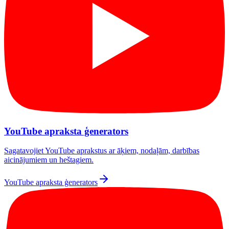
YouTube apraksta ģenerators
Sagatavojiet YouTube aprakstus ar āķiem, nodaļām, darbības
aicinājumiem un heštagiem.
YouTube apraksta ģenerators