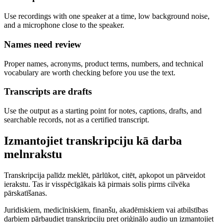
Use recordings with one speaker at a time, low background noise,
and a microphone close to the speaker.
Names need review
Proper names, acronyms, product terms, numbers, and technical
vocabulary are worth checking before you use the text.
Transcripts are drafts
Use the output as a starting point for notes, captions, drafts, and
searchable records, not as a certified transcript.
Izmantojiet transkripciju kā darba
melnrakstu
Transkripcija palīdz meklēt, pārlūkot, citēt, apkopot un pārveidot
ierakstu. Tas ir visspēcīgākais kā pirmais solis pirms cilvēka
pārskatīšanas.
Juridiskiem, medicīniskiem, finanšu, akadēmiskiem vai atbilstības
darbiem pārbaudiet transkripciju pret oriģinālo audio un izmantojiet