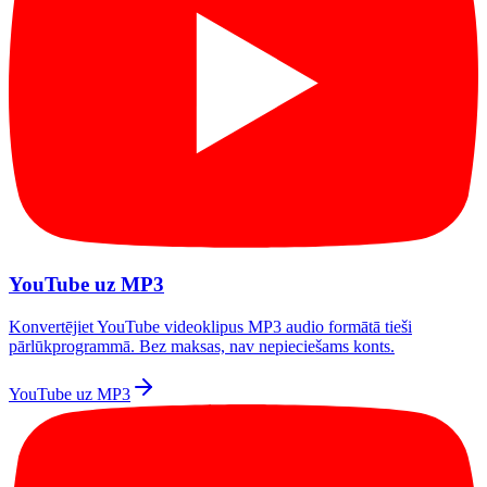
YouTube uz MP3
Konvertējiet YouTube videoklipus MP3 audio formātā tieši
pārlūkprogrammā. Bez maksas, nav nepieciešams konts.
YouTube uz MP3