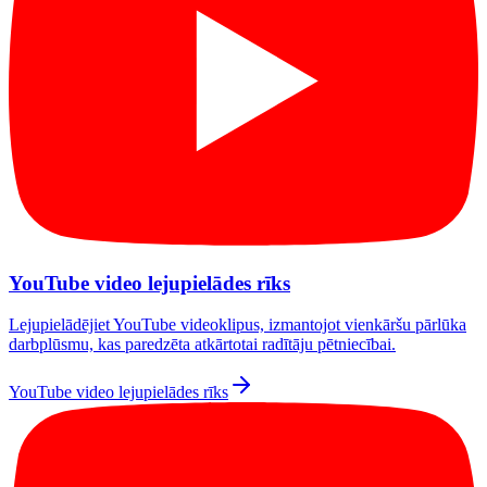
YouTube video lejupielādes rīks
Lejupielādējiet YouTube videoklipus, izmantojot vienkāršu pārlūka
darbplūsmu, kas paredzēta atkārtotai radītāju pētniecībai.
YouTube video lejupielādes rīks