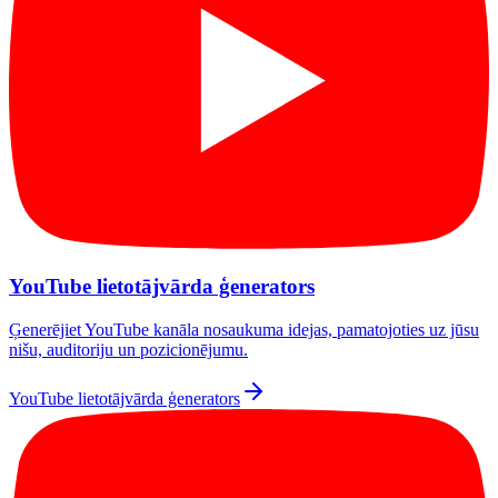
YouTube lietotājvārda ģenerators
Ģenerējiet YouTube kanāla nosaukuma idejas, pamatojoties uz jūsu
nišu, auditoriju un pozicionējumu.
YouTube lietotājvārda ģenerators