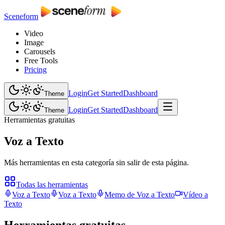
Sceneform
Video
Image
Carousels
Free Tools
Pricing
Login
Get Started
Dashboard
Theme
Login
Get Started
Dashboard
Theme
Herramientas gratuitas
Voz a Texto
Más herramientas en esta categoría sin salir de esta página.
Todas las herramientas
Voz a Texto
Voz a Texto
Memo de Voz a Texto
Vídeo a
Texto
Herramientas gratuitas