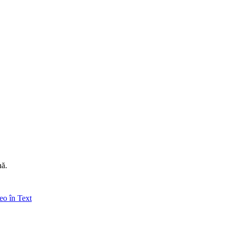
nă.
eo în Text