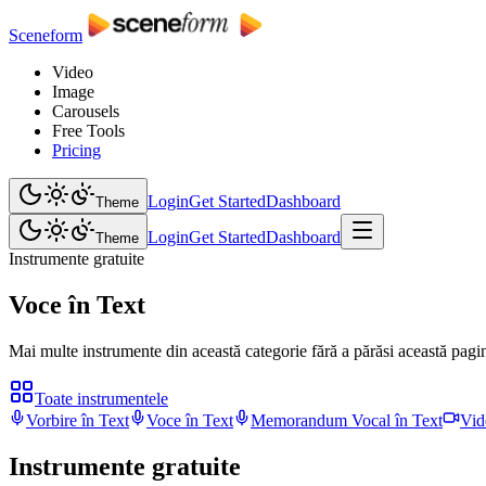
Sceneform
Video
Image
Carousels
Free Tools
Pricing
Login
Get Started
Dashboard
Theme
Login
Get Started
Dashboard
Theme
Instrumente gratuite
Voce în Text
Mai multe instrumente din această categorie fără a părăsi această pagi
Toate instrumentele
Vorbire în Text
Voce în Text
Memorandum Vocal în Text
Vid
Instrumente gratuite