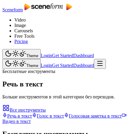
Sceneform
Video
Image
Carousels
Free Tools
Pricing
Login
Get Started
Dashboard
Theme
Login
Get Started
Dashboard
Theme
Бесплатные инструменты
Речь в текст
Больше инструментов в этой категории без переходов.
Все инструменты
Речь в текст
Голос в текст
Голосовая заметка в текст
Видео в текст
Бесплатные инструменты