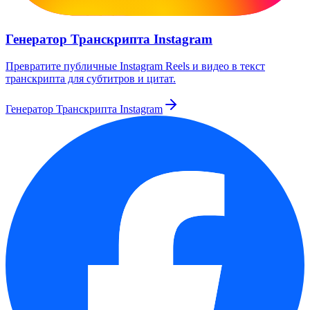
Генератор Транскрипта Instagram
Превратите публичные Instagram Reels и видео в текст
транскрипта для субтитров и цитат.
Генератор Транскрипта Instagram