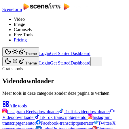
Sceneform
Video
Image
Carousels
Free Tools
Pricing
Login
Get Started
Dashboard
Theme
Login
Get Started
Dashboard
Theme
Gratis tools
Videodownloader
Meer tools in deze categorie zonder deze pagina te verlaten.
Alle tools
Instagram Reels-downloader
TikTok-videodownloader
Videodownloader
TikTok-transcriptgenerator
Instagram-
transcriptgenerator
Facebook-transcriptgenerator
Twitter/X
transcriptgenerator
LinkedIn-transcriptgenerator
Pinterest-