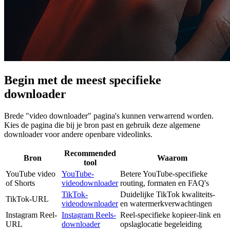
Begin met de meest specifieke
downloader
Brede "video downloader" pagina's kunnen verwarrend worden.
Kies de pagina die bij je bron past en gebruik deze algemene
downloader voor andere openbare videolinks.
Recommended
Bron
Waarom
tool
YouTube video
YouTube-
Betere YouTube-specifieke
of Shorts
videodownloader
routing, formaten en FAQ's
TikTok-
Duidelijke TikTok kwaliteits-
TikTok-URL
videodownloader
en watermerkverwachtingen
Instagram Reel-
Instagram Reels-
Reel-specifieke kopieer-link en
URL
downloader
opslaglocatie begeleiding