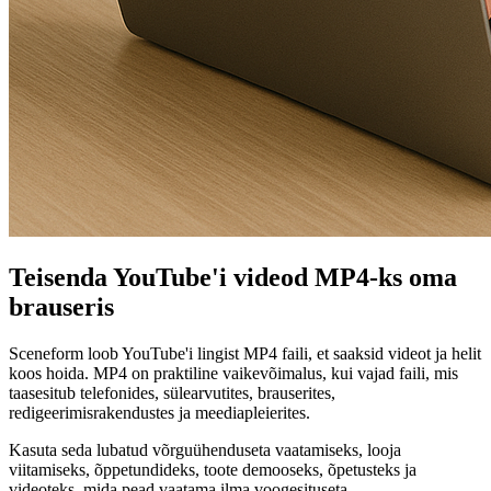
Teisenda YouTube'i videod MP4-ks oma
brauseris
Sceneform loob YouTube'i lingist MP4 faili, et saaksid videot ja helit
koos hoida. MP4 on praktiline vaikevõimalus, kui vajad faili, mis
taasesitub telefonides, sülearvutites, brauserites,
redigeerimisrakendustes ja meediapleierites.
Kasuta seda lubatud võrguühenduseta vaatamiseks, looja
viitamiseks, õppetundideks, toote demooseks, õpetusteks ja
videoteks, mida pead vaatama ilma voogesituseta.