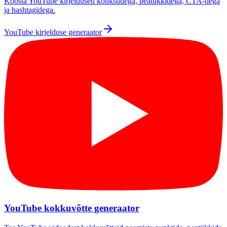
Koosta YouTube kirjeldused konksudega, peatükkidega, CTA-dega
ja hashtagidega.
YouTube kirjelduse generaator
YouTube kokkuvõtte generaator