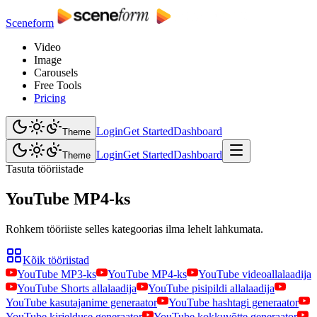
Sceneform
Video
Image
Carousels
Free Tools
Pricing
Login
Get Started
Dashboard
Theme
Login
Get Started
Dashboard
Theme
Tasuta tööriistade
YouTube MP4-ks
Rohkem tööriiste selles kategoorias ilma lehelt lahkumata.
Kõik tööriistad
YouTube MP3-ks
YouTube MP4-ks
YouTube videoallalaadija
YouTube Shorts allalaadija
YouTube pisipildi allalaadija
YouTube kasutajanime generaator
YouTube hashtagi generaator
YouTube kirjelduse generaator
YouTube kokkuvõtte generaator