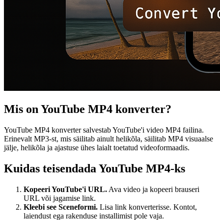
Mis on YouTube MP4 konverter?
YouTube MP4 konverter salvestab YouTube'i video MP4 failina.
Erinevalt MP3-st, mis säilitab ainult helikõla, säilitab MP4 visuaalse
jälje, helikõla ja ajastuse ühes laialt toetatud videoformaadis.
Kuidas teisendada YouTube MP4-ks
Kopeeri YouTube'i URL.
Ava video ja kopeeri brauseri
URL või jagamise link.
Kleebi see Sceneformi.
Lisa link konverterisse. Kontot,
laiendust ega rakenduse installimist pole vaja.