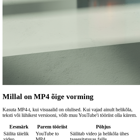
Millal on MP4 õige vorming
Kasuta MP4-t, kui visuaalid on olulised. Kui vajad ainult helikõla,
teksti või lühikest versiooni, võib muu YouTube'i tööriist olla kiirem.
Eesmärk
Parem tööriist
Põhjus
Säilita täielik
YouTube to
Säilitab video ja helikõla ühes
video
MP4
taasesitatavas failis