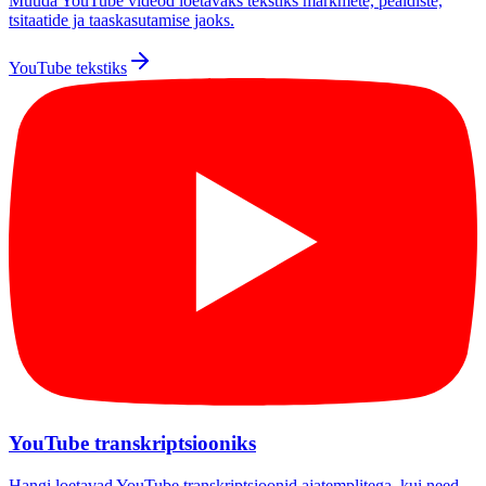
Muuda YouTube videod loetavaks tekstiks märkmete, pealdiste,
tsitaatide ja taaskasutamise jaoks.
YouTube tekstiks
YouTube transkriptsiooniks
Hangi loetavad YouTube transkriptsioonid ajatemplitega, kui need