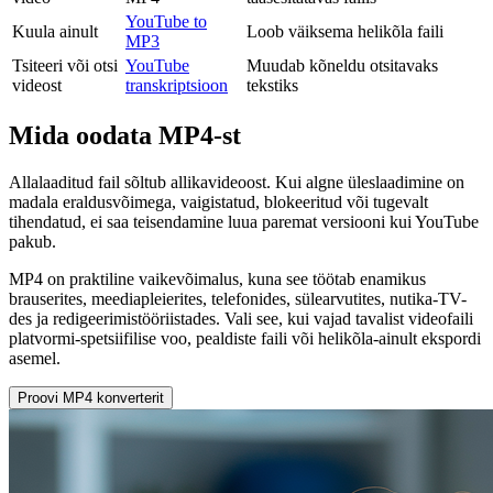
YouTube to
Kuula ainult
Loob väiksema helikõla faili
MP3
Tsiteeri või otsi
YouTube
Muudab kõneldu otsitavaks
videost
transkriptsioon
tekstiks
Mida oodata MP4-st
Allalaaditud fail sõltub allikavideoost. Kui algne üleslaadimine on
madala eraldusvõimega, vaigistatud, blokeeritud või tugevalt
tihendatud, ei saa teisendamine luua paremat versiooni kui YouTube
pakub.
MP4 on praktiline vaikevõimalus, kuna see töötab enamikus
brauserites, meediapleierites, telefonides, sülearvutites, nutika-TV-
des ja redigeerimistööriistades. Vali see, kui vajad tavalist videofaili
platvormi-spetsiifilise voo, pealdiste faili või helikõla-ainult ekspordi
asemel.
Proovi MP4 konverterit