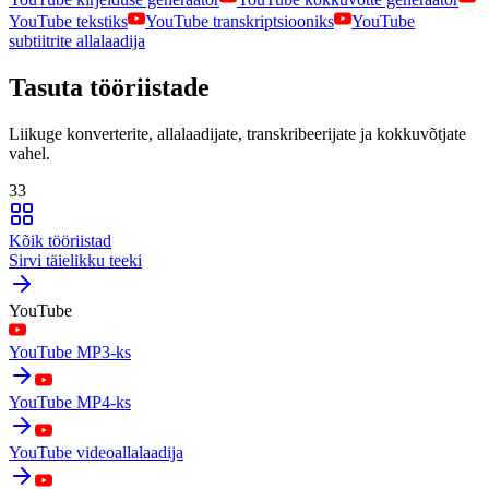
YouTube tekstiks
YouTube transkriptsiooniks
YouTube
subtiitrite allalaadija
Tasuta tööriistade
Liikuge konverterite, allalaadijate, transkribeerijate ja kokkuvõtjate
vahel.
33
Kõik tööriistad
Sirvi täielikku teeki
YouTube
YouTube MP3-ks
YouTube MP4-ks
YouTube videoallalaadija