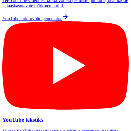
Tee YouTube videodest kokkuvõtteid peamiste punktide, peatükkide
ja taaskasutavate märkmete kujul.
YouTube kokkuvõtte generaator
YouTube tekstiks