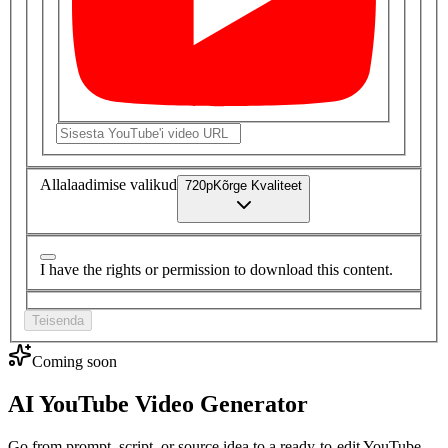
Allalaadimise valikud
720
p
Kõrge
Kvaliteet
I have the rights or permission to download this content.
Teisenda
Coming soon
AI YouTube Video Generator
Go from prompt, script, or source idea to a ready-to-edit YouTube