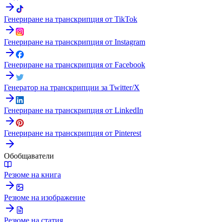
Генериране на транскрипция от TikTok
Генериране на транскрипция от Instagram
Генериране на транскрипция от Facebook
Генератор на транскрипции за Twitter/X
Генериране на транскрипция от LinkedIn
Генериране на транскрипция от Pinterest
Обобщаватели
Резюме на книга
Резюме на изображение
Резюме на статия