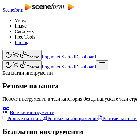
Sceneform
Video
Image
Carousels
Free Tools
Pricing
Login
Get Started
Dashboard
Theme
Login
Get Started
Dashboard
Theme
Безплатни инструменти
Резюме на книга
Повече инструменти в тази категория без да напускате тази стр
Всички инструменти
Резюме на книга
Резюме на изображение
Резюме на стати
Безплатни инструменти