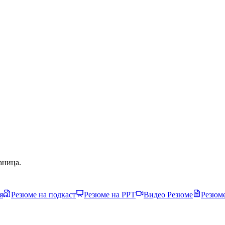
аница.
я
Резюме на подкаст
Резюме на PPT
Видео Резюме
Резюме