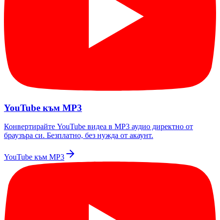
YouTube към MP3
Конвертирайте YouTube видеа в MP3 аудио директно от
браузъра си. Безплатно, без нужда от акаунт.
YouTube към MP3