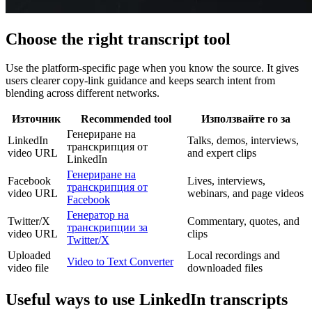
Choose the right transcript tool
Use the platform-specific page when you know the source. It gives
users clearer copy-link guidance and keeps search intent from
blending across different networks.
Източник
Recommended tool
Използвайте го за
Генериране на
LinkedIn
Talks, demos, interviews,
транскрипция от
video URL
and expert clips
LinkedIn
Генериране на
Facebook
Lives, interviews,
транскрипция от
video URL
webinars, and page videos
Facebook
Генератор на
Twitter/X
Commentary, quotes, and
транскрипции за
video URL
clips
Twitter/X
Uploaded
Local recordings and
Video to Text Converter
video file
downloaded files
Useful ways to use LinkedIn transcripts