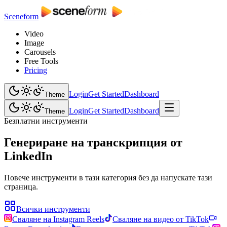
Sceneform
Video
Image
Carousels
Free Tools
Pricing
Login
Get Started
Dashboard
Theme
Login
Get Started
Dashboard
Theme
Безплатни инструменти
Генериране на транскрипция от
LinkedIn
Повече инструменти в тази категория без да напускате тази
страница.
Всички инструменти
Сваляне на Instagram Reels
Сваляне на видео от TikTok