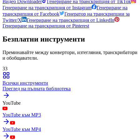
Видео Downloader
Генериране на транскрипция от TikTok
Генериране на транскрипция от Instagram
Генериране на
транскрипция от Facebook
Генератор на транскрипции за
Twitter/X
Генериране на транскрипция от LinkedIn
Генериране на транскрипция от Pinterest
Безплатни инструменти
Преминавайте между конвертори, изтегляния, транскрибатори
и обобщаватели.
33
Всички инструменти
Преглед на пълната библиотека
YouTube
YouTube към MP3
YouTube към MP4