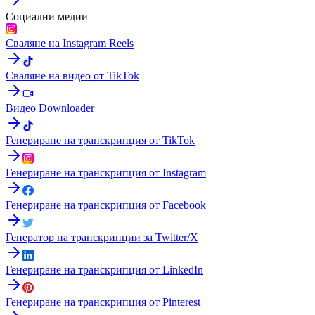
Социални медии
Сваляне на Instagram Reels
Сваляне на видео от TikTok
Видео Downloader
Генериране на транскрипция от TikTok
Генериране на транскрипция от Instagram
Генериране на транскрипция от Facebook
Генератор на транскрипции за Twitter/X
Генериране на транскрипция от LinkedIn
Генериране на транскрипция от Pinterest