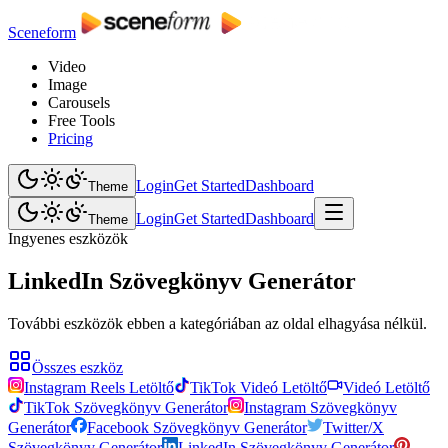
Sceneform
Video
Image
Carousels
Free Tools
Pricing
Login
Get Started
Dashboard
Theme
Login
Get Started
Dashboard
Theme
Ingyenes eszközök
LinkedIn Szövegkönyv Generátor
További eszközök ebben a kategóriában az oldal elhagyása nélkül.
Összes eszköz
Instagram Reels Letöltő
TikTok Videó Letöltő
Videó Letöltő
TikTok Szövegkönyv Generátor
Instagram Szövegkönyv
Generátor
Facebook Szövegkönyv Generátor
Twitter/X
Szövegkönyv Generátor
LinkedIn Szövegkönyv Generátor