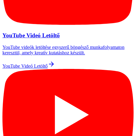
YouTube Videó Letöltő
YouTube videók letöltése egyszerű böngésző munkafolyamaton
keresztül, amely kreatív kutatáshoz készült.
YouTube Videó Letöltő