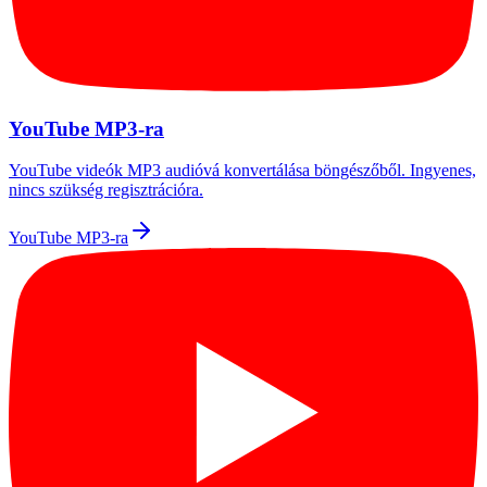
YouTube MP3-ra
YouTube videók MP3 audióvá konvertálása böngészőből. Ingyenes,
nincs szükség regisztrációra.
YouTube MP3-ra