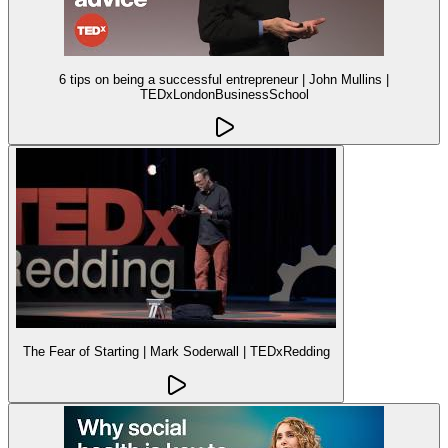
6 tips on being a successful entrepreneur | John Mullins |
TEDxLondonBusinessSchool
The Fear of Starting | Mark Soderwall | TEDxRedding