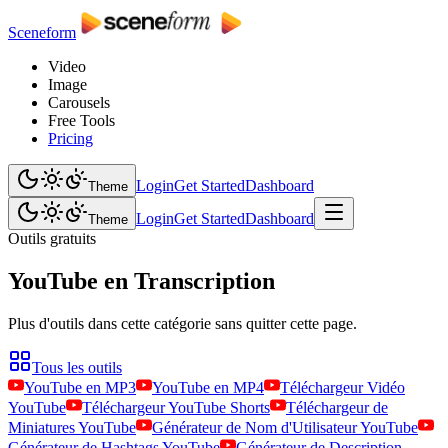
Sceneform
Video
Image
Carousels
Free Tools
Pricing
Login
Get Started
Dashboard
Theme
Login
Get Started
Dashboard
Theme
Outils gratuits
YouTube en Transcription
Plus d'outils dans cette catégorie sans quitter cette page.
Tous les outils
YouTube en MP3
YouTube en MP4
Téléchargeur Vidéo
YouTube
Téléchargeur YouTube Shorts
Téléchargeur de
Miniatures YouTube
Générateur de Nom d'Utilisateur YouTube
Générateur de Hashtags YouTube
Générateur de Description