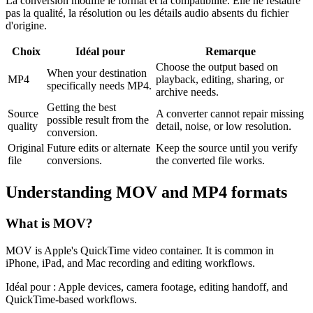
La conversion modifie le format et la compatibilité. Elle ne restaure
pas la qualité, la résolution ou les détails audio absents du fichier
d'origine.
Choix
Idéal pour
Remarque
Choose the output based on
When your destination
MP4
playback, editing, sharing, or
specifically needs MP4.
archive needs.
Getting the best
Source
A converter cannot repair missing
possible result from the
quality
detail, noise, or low resolution.
conversion.
Original
Future edits or alternate
Keep the source until you verify
file
conversions.
the converted file works.
Understanding
MOV
and
MP4
formats
What is
MOV
?
MOV is Apple's QuickTime video container. It is common in
iPhone, iPad, and Mac recording and editing workflows.
Idéal pour :
Apple devices, camera footage, editing handoff, and
QuickTime-based workflows.