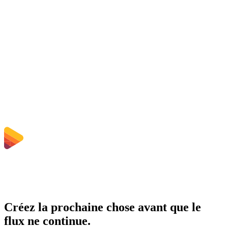
Les fichiers téléchargés sont-ils supprimés ?
Does converting MOV to MP4 improve quality?
Dois-je installer un logiciel ?
Puis-je choisir le débit, la résolution, découper ou convertir par lots ?
Quelles sont les limites de taille de fichier ?
Créez la prochaine chose avant que le
flux ne continue.