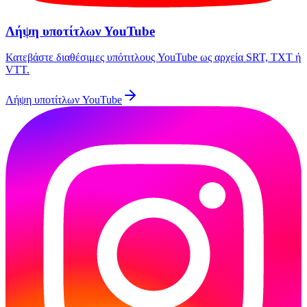
Λήψη υποτίτλων YouTube
Κατεβάστε διαθέσιμες υπότιτλους YouTube ως αρχεία SRT, TXT ή
VTT.
Λήψη υποτίτλων YouTube