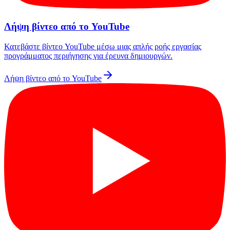
Λήψη βίντεο από το YouTube
Κατεβάστε βίντεο YouTube μέσω μιας απλής ροής εργασίας
προγράμματος περιήγησης για έρευνα δημιουργών.
Λήψη βίντεο από το YouTube