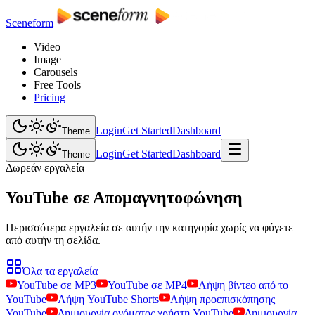
Sceneform
Video
Image
Carousels
Free Tools
Pricing
Login
Get Started
Dashboard
Theme
Login
Get Started
Dashboard
Theme
Δωρεάν εργαλεία
YouTube σε Απομαγνητοφώνηση
Περισσότερα εργαλεία σε αυτήν την κατηγορία χωρίς να φύγετε
από αυτήν τη σελίδα.
Όλα τα εργαλεία
YouTube σε MP3
YouTube σε MP4
Λήψη βίντεο από το
YouTube
Λήψη YouTube Shorts
Λήψη προεπισκόπησης
YouTube
Δημιουργία ονόματος χρήστη YouTube
Δημιουργία