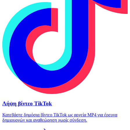
Λήψη βίντεο TikTok
Κατεβάστε δημόσια βίντεο TikTok ως αρχεία MP4 για έρευνα
δημιουργών και αναθεώρηση χωρίς σύνδεση.