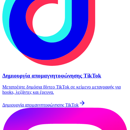
Δημιουργία απομαγνητοφώνησης TikTok
Μετατρέψτε δημόσια βίντεο TikTok σε κείμενο μεταγραφής για
hooks, λεζάντες και έρευνα.
Δημιουργία απομαγνητοφώνησης TikTok