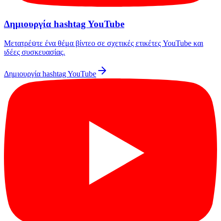
Δημιουργία hashtag YouTube
Μετατρέψτε ένα θέμα βίντεο σε σχετικές ετικέτες YouTube και
ιδέες συσκευασίας.
Δημιουργία hashtag YouTube