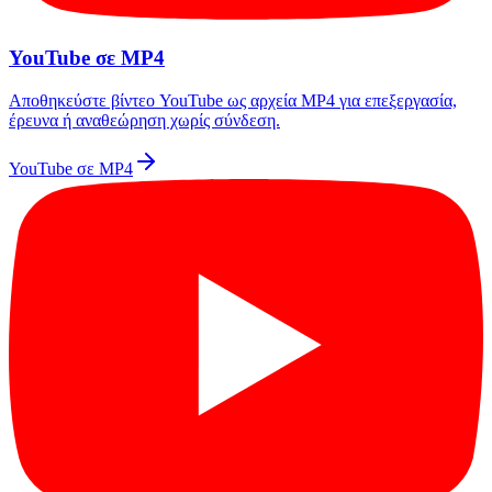
YouTube σε MP4
Αποθηκεύστε βίντεο YouTube ως αρχεία MP4 για επεξεργασία,
έρευνα ή αναθεώρηση χωρίς σύνδεση.
YouTube σε MP4