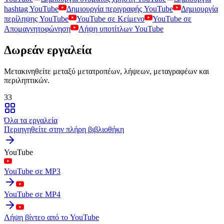
hashtag YouTube
Δημιουργία περιγραφής YouTube
Δημιουργία
περίληψης YouTube
YouTube σε Κείμενο
YouTube σε
Απομαγνητοφώνηση
Λήψη υποτίτλων YouTube
Δωρεάν εργαλεία
Μετακινηθείτε μεταξύ μετατροπέων, λήψεων, μεταγραφέων και
περιληπτικών.
33
Όλα τα εργαλεία
Περιηγηθείτε στην πλήρη βιβλιοθήκη
YouTube
YouTube σε MP3
YouTube σε MP4
Λήψη βίντεο από το YouTube