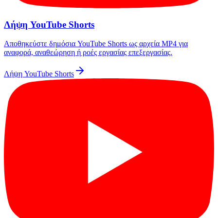
Λήψη YouTube Shorts
Αποθηκεύστε δημόσια YouTube Shorts ως αρχεία MP4 για
αναφορά, αναθεώρηση ή ροές εργασίας επεξεργασίας.
Λήψη YouTube Shorts