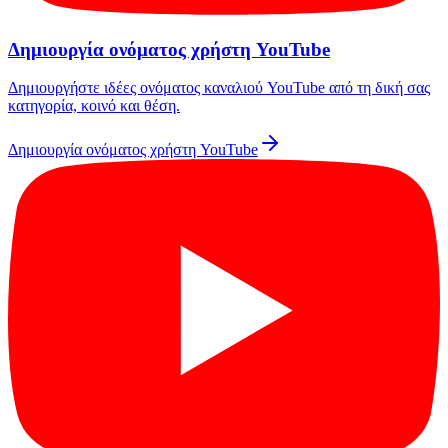
Δημιουργία ονόματος χρήστη YouTube
Δημιουργήστε ιδέες ονόματος καναλιού YouTube από τη δική σας
κατηγορία, κοινό και θέση.
Δημιουργία ονόματος χρήστη YouTube