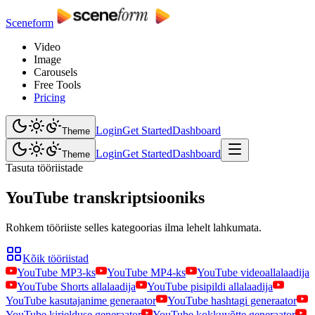
Sceneform
Video
Image
Carousels
Free Tools
Pricing
Login
Get Started
Dashboard
Theme
Login
Get Started
Dashboard
Theme
Tasuta tööriistade
YouTube transkriptsiooniks
Rohkem tööriiste selles kategoorias ilma lehelt lahkumata.
Kõik tööriistad
YouTube MP3-ks
YouTube MP4-ks
YouTube videoallalaadija
YouTube Shorts allalaadija
YouTube pisipildi allalaadija
YouTube kasutajanime generaator
YouTube hashtagi generaator
YouTube kirjelduse generaator
YouTube kokkuvõtte generaator