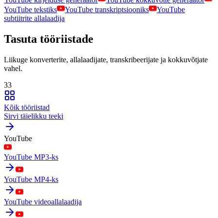
YouTube tekstiks
YouTube transkriptsiooniks
YouTube
subtiitrite allalaadija
Tasuta tööriistade
Liikuge konverterite, allalaadijate, transkribeerijate ja kokkuvõtjate
vahel.
33
Kõik tööriistad
Sirvi täielikku teeki
YouTube
YouTube MP3-ks
YouTube MP4-ks
YouTube videoallalaadija