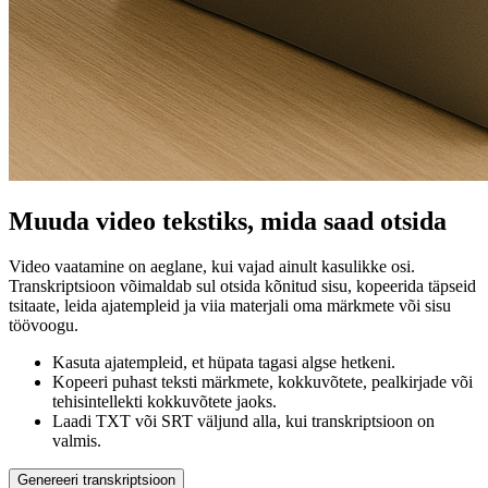
Muuda video tekstiks, mida saad otsida
Video vaatamine on aeglane, kui vajad ainult kasulikke osi.
Transkriptsioon võimaldab sul otsida kõnitud sisu, kopeerida täpseid
tsitaate, leida ajatempleid ja viia materjali oma märkmete või sisu
töövoogu.
Kasuta ajatempleid, et hüpata tagasi algse hetkeni.
Kopeeri puhast teksti märkmete, kokkuvõtete, pealkirjade või
tehisintellekti kokkuvõtete jaoks.
Laadi TXT või SRT väljund alla, kui transkriptsioon on
valmis.
Genereeri transkriptsioon