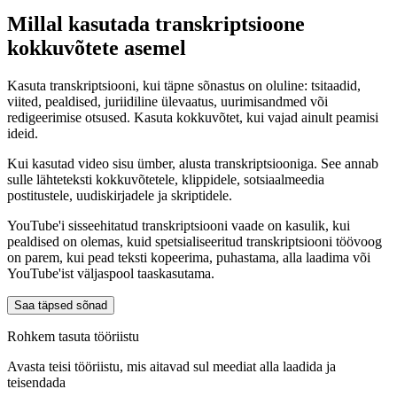
Millal kasutada transkriptsioone
kokkuvõtete asemel
Kasuta transkriptsiooni, kui täpne sõnastus on oluline: tsitaadid,
viited, pealdised, juriidiline ülevaatus, uurimisandmed või
redigeerimise otsused. Kasuta kokkuvõtet, kui vajad ainult peamisi
ideid.
Kui kasutad video sisu ümber, alusta transkriptsiooniga. See annab
sulle lähteteksti kokkuvõtetele, klippidele, sotsiaalmeedia
postitustele, uudiskirjadele ja skriptidele.
YouTube'i sisseehitatud transkriptsiooni vaade on kasulik, kui
pealdised on olemas, kuid spetsialiseeritud transkriptsiooni töövoog
on parem, kui pead teksti kopeerima, puhastama, alla laadima või
YouTube'ist väljaspool taaskasutama.
Saa täpsed sõnad
Rohkem tasuta tööriistu
Avasta teisi tööriistu, mis aitavad sul meediat alla laadida ja
teisendada