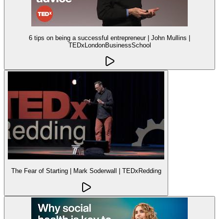
6 tips on being a successful entrepreneur | John Mullins |
TEDxLondonBusinessSchool
The Fear of Starting | Mark Soderwall | TEDxRedding