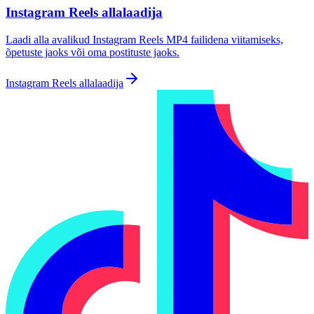
Instagram Reels allalaadija
Laadi alla avalikud Instagram Reels MP4 failidena viitamiseks,
õpetuste jaoks või oma postituste jaoks.
Instagram Reels allalaadija