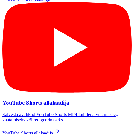
YouTube Shorts allalaadija
Salvesta avalikud YouTube Shorts MP4 failidena viitamiseks,
vaatamiseks või redigeerimiseks.
YouTube Shorts allalaadija