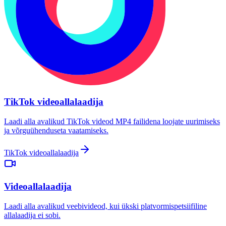
TikTok videoallalaadija
Laadi alla avalikud TikTok videod MP4 failidena loojate uurimiseks
ja võrguühenduseta vaatamiseks.
TikTok videoallalaadija
Videoallalaadija
Laadi alla avalikud veebivideod, kui ükski platvormispetsiifiline
allalaadija ei sobi.