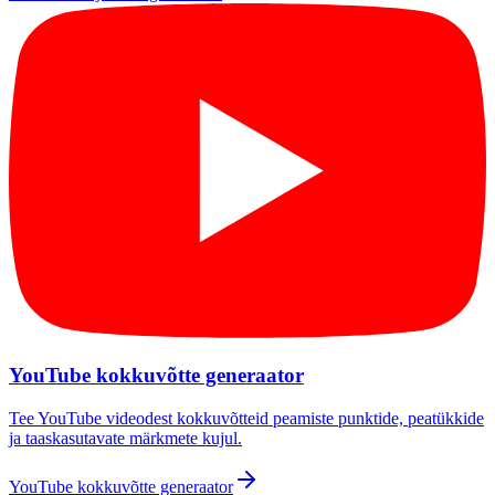
YouTube kokkuvõtte generaator
Tee YouTube videodest kokkuvõtteid peamiste punktide, peatükkide
ja taaskasutavate märkmete kujul.
YouTube kokkuvõtte generaator