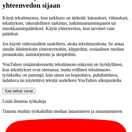
yhteenvedon sijaan
Käytä tekstimuotoa, kun tarkkuus on tärkeää: lainaukset, viittaukset,
tekstitykset, oikeudellinen tarkistus, tutkimusmuistiinpanot tai
muokkaamispäätökset. Käytä yhteenvetoa, kun tarvitset vain
pääideat.
Jos käytät videosisältöä uudelleen, aloita tekstimuodosta. Se antaa
sinulle lähdetekstin yhteenvetoihin, klippeihin, sosiaalisen median
postauksiin, uutiskirjeisiin ja skripteihin.
YouTuben sisäänrakennettu tekstimuoto-näkymä on hyödyllinen,
kun tekstitykset ovat olemassa, mutta erillinen tekstimuoto-
työnkulku on parempi, kun sinun on kopioitava, puhdistettava,
ladattava tai käytettävä tekstiä uudelleen YouTuben ulkopuolella.
Saa tarkat sanat
Lisää ilmaisia työkaluja
Tutustu muihin työkaluihin median lataamiseen ja muuntamiseen