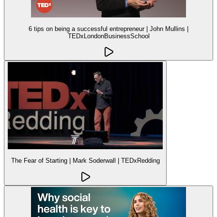
6 tips on being a successful entrepreneur | John Mullins |
TEDxLondonBusinessSchool
The Fear of Starting | Mark Soderwall | TEDxRedding