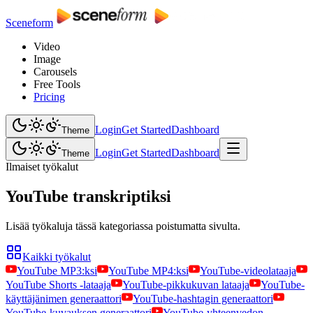
Sceneform
Video
Image
Carousels
Free Tools
Pricing
Login
Get Started
Dashboard
Theme
Login
Get Started
Dashboard
Theme
Ilmaiset työkalut
YouTube transkriptiksi
Lisää työkaluja tässä kategoriassa poistumatta sivulta.
Kaikki työkalut
YouTube MP3:ksi
YouTube MP4:ksi
YouTube-videolataaja
YouTube Shorts -lataaja
YouTube-pikkukuvan lataaja
YouTube-
käyttäjänimen generaattori
YouTube-hashtagin generaattori
YouTube-kuvauksen generaattori
YouTube-yhteenvedon