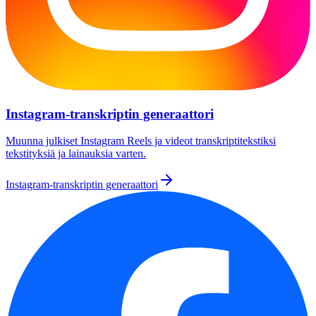
Instagram-transkriptin generaattori
Muunna julkiset Instagram Reels ja videot transkriptitekstiksi
tekstityksiä ja lainauksia varten.
Instagram-transkriptin generaattori