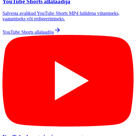
YouTube Shorts allalaadija
Salvesta avalikud YouTube Shorts MP4 failidena viitamiseks,
vaatamiseks või redigeerimiseks.
YouTube Shorts allalaadija