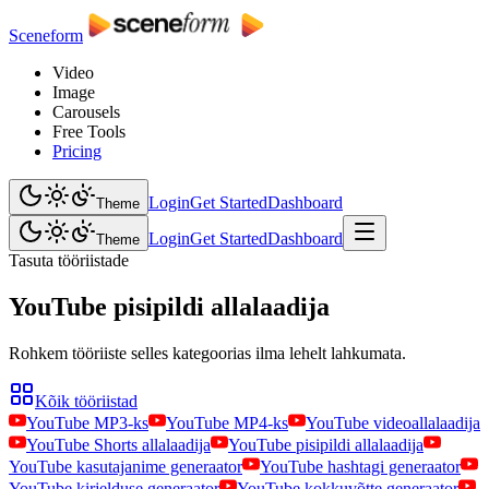
Sceneform
Video
Image
Carousels
Free Tools
Pricing
Login
Get Started
Dashboard
Theme
Login
Get Started
Dashboard
Theme
Tasuta tööriistade
YouTube pisipildi allalaadija
Rohkem tööriiste selles kategoorias ilma lehelt lahkumata.
Kõik tööriistad
YouTube MP3-ks
YouTube MP4-ks
YouTube videoallalaadija
YouTube Shorts allalaadija
YouTube pisipildi allalaadija
YouTube kasutajanime generaator
YouTube hashtagi generaator
YouTube kirjelduse generaator
YouTube kokkuvõtte generaator