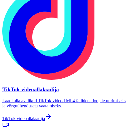
TikTok videoallalaadija
Laadi alla avalikud TikTok videod MP4 failidena loojate uurimiseks
ja võrguühenduseta vaatamiseks.
TikTok videoallalaadija