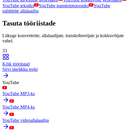
YouTube tekstiks
YouTube transkriptsiooniks
YouTube
subtiitrite allalaadija
Tasuta tööriistade
Liikuge konverterite, allalaadijate, transkribeerijate ja kokkuvõtjate
vahel.
33
Kõik tööriistad
Sirvi täielikku teeki
YouTube
YouTube MP3-ks
YouTube MP4-ks
YouTube videoallalaadija