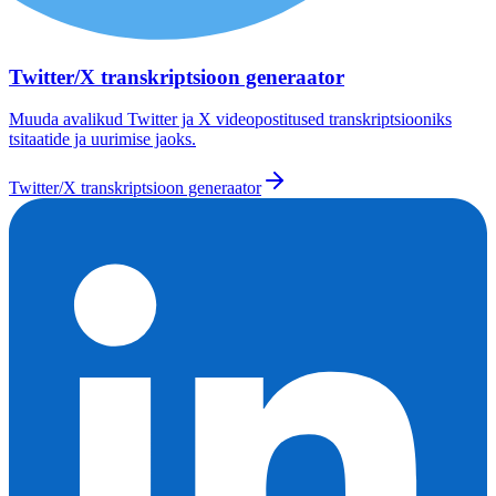
Twitter/X transkriptsioon generaator
Muuda avalikud Twitter ja X videopostitused transkriptsiooniks
tsitaatide ja uurimise jaoks.
Twitter/X transkriptsioon generaator