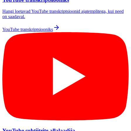
Hangi loetavad YouTube transkriptsioonid ajatemplitega, kui need
on saadaval.
YouTube transkriptsiooniks
YouTube subtiitrite allalaadija