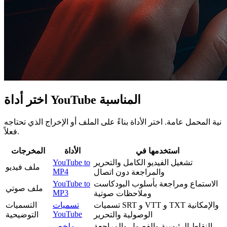
اختر أداة YouTube المناسبة
نية المحمل عامة. اختر الأداة بناءً على الملف أو الإخراج الذي تحتاجه
فعلاً.
استخدمها في
الأداة
المخرجات
تشغيل الفيديو الكامل والتحرير
YouTube to
ملف فيديو
MP4
والمراجعة دون اتصال
الاستماع ومراجعة بأسلوب البودكاست
YouTube to
ملف صوتي
MP3
وملاحظات صوتية
تسميات SRT و VTT و TXT والإمكانية
تسميات
التسميات
YouTube
الوصولية والتحرير
التوضيحية
النقاط الرئيسية والفصول والمراجعة
ملخص