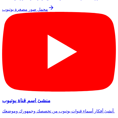
محمل صور مصغرة يوتيوب
منشئ اسم قناة يوتيوب
أنشئ أفكار أسماء قنوات يوتيوب من تخصصك وجمهورك وموضعك.