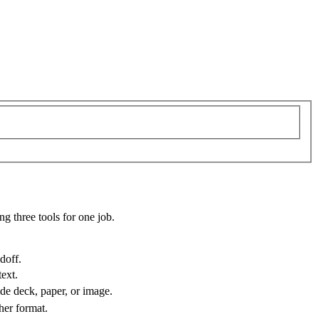
g three tools for one job.
doff.
text.
de deck, paper, or image.
ther format.