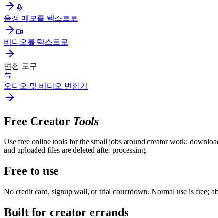
음성 메모를 텍스트로
비디오를 텍스트로
변환 도구
오디오 및 비디오 변환기
Free Creator
Tools
Use free online tools for the small jobs around creator work: download
and uploaded files are deleted after processing.
Free to use
No credit card, signup wall, or trial countdown. Normal use is free; 
Built for creator errands