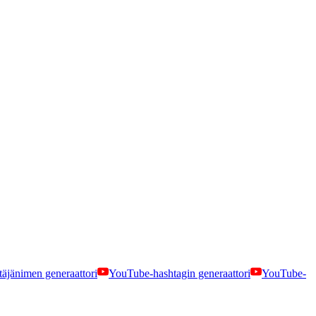
äjänimen generaattori
YouTube-hashtagin generaattori
YouTube-