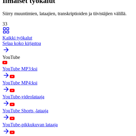
Ilmaiset työkalut
Siirry muuntimien, lataajien, transkriptioiden ja tiivistäjien välillä.
33
Kaikki työkalut
Selaa koko kirjastoa
YouTube
YouTube MP3:ksi
YouTube MP4:ksi
YouTube-videolataaja
YouTube Shorts -lataaja
YouTube-pikkukuvan lataaja