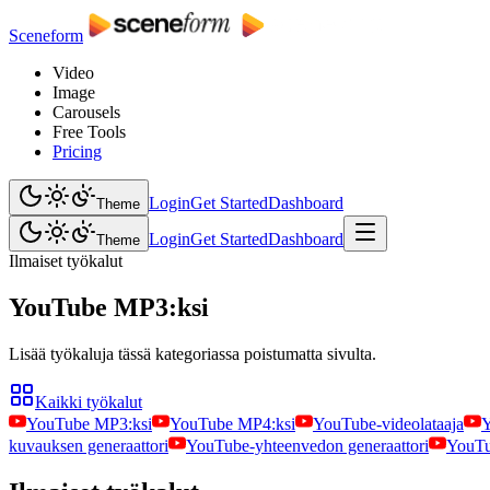
Sceneform
Video
Image
Carousels
Free Tools
Pricing
Login
Get Started
Dashboard
Theme
Login
Get Started
Dashboard
Theme
Ilmaiset työkalut
YouTube MP3:ksi
Lisää työkaluja tässä kategoriassa poistumatta sivulta.
Kaikki työkalut
YouTube MP3:ksi
YouTube MP4:ksi
YouTube-videolataaja
Y
kuvauksen generaattori
YouTube-yhteenvedon generaattori
YouTub