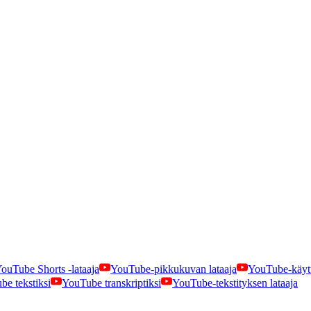
ouTube Shorts -lataaja
YouTube-pikkukuvan lataaja
YouTube-käytt
e tekstiksi
YouTube transkriptiksi
YouTube-tekstityksen lataaja