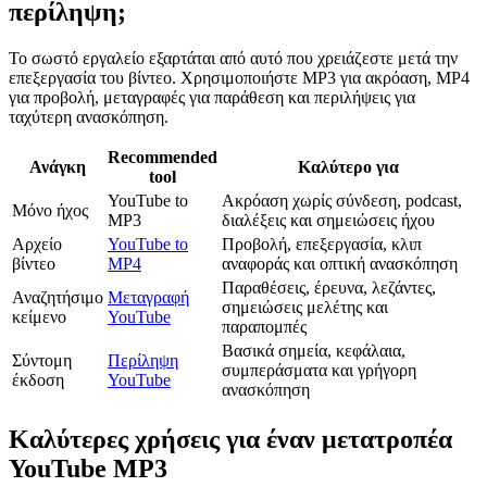
περίληψη;
Το σωστό εργαλείο εξαρτάται από αυτό που χρειάζεστε μετά την
επεξεργασία του βίντεο. Χρησιμοποιήστε MP3 για ακρόαση, MP4
για προβολή, μεταγραφές για παράθεση και περιλήψεις για
ταχύτερη ανασκόπηση.
Recommended
Ανάγκη
Καλύτερο για
tool
YouTube to
Ακρόαση χωρίς σύνδεση, podcast,
Μόνο ήχος
MP3
διαλέξεις και σημειώσεις ήχου
Αρχείο
YouTube to
Προβολή, επεξεργασία, κλιπ
βίντεο
MP4
αναφοράς και οπτική ανασκόπηση
Παραθέσεις, έρευνα, λεζάντες,
Αναζητήσιμο
Μεταγραφή
σημειώσεις μελέτης και
κείμενο
YouTube
παραπομπές
Βασικά σημεία, κεφάλαια,
Σύντομη
Περίληψη
συμπεράσματα και γρήγορη
έκδοση
YouTube
ανασκόπηση
Καλύτερες χρήσεις για έναν μετατροπέα
YouTube MP3