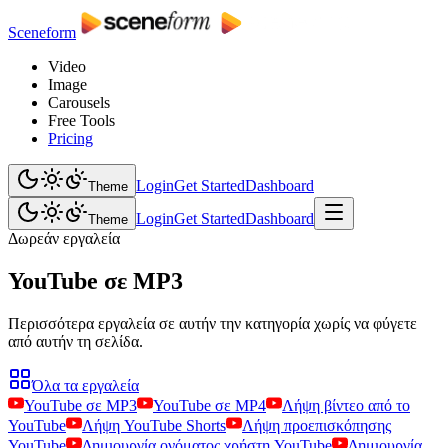
Sceneform
Video
Image
Carousels
Free Tools
Pricing
Login
Get Started
Dashboard
Theme
Login
Get Started
Dashboard
Theme
Δωρεάν εργαλεία
YouTube σε MP3
Περισσότερα εργαλεία σε αυτήν την κατηγορία χωρίς να φύγετε
από αυτήν τη σελίδα.
Όλα τα εργαλεία
YouTube σε MP3
YouTube σε MP4
Λήψη βίντεο από το
YouTube
Λήψη YouTube Shorts
Λήψη προεπισκόπησης
YouTube
Δημιουργία ονόματος χρήστη YouTube
Δημιουργία