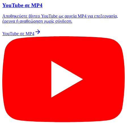
YouTube σε MP4
Αποθηκεύστε βίντεο YouTube ως αρχεία MP4 για επεξεργασία,
έρευνα ή αναθεώρηση χωρίς σύνδεση.
YouTube σε MP4