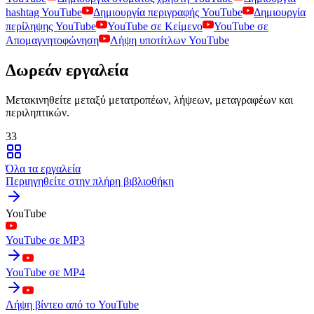
hashtag YouTube
Δημιουργία περιγραφής YouTube
Δημιουργία
περίληψης YouTube
YouTube σε Κείμενο
YouTube σε
Απομαγνητοφώνηση
Λήψη υποτίτλων YouTube
Δωρεάν εργαλεία
Μετακινηθείτε μεταξύ μετατροπέων, λήψεων, μεταγραφέων και
περιληπτικών.
33
Όλα τα εργαλεία
Περιηγηθείτε στην πλήρη βιβλιοθήκη
YouTube
YouTube σε MP3
YouTube σε MP4
Λήψη βίντεο από το YouTube