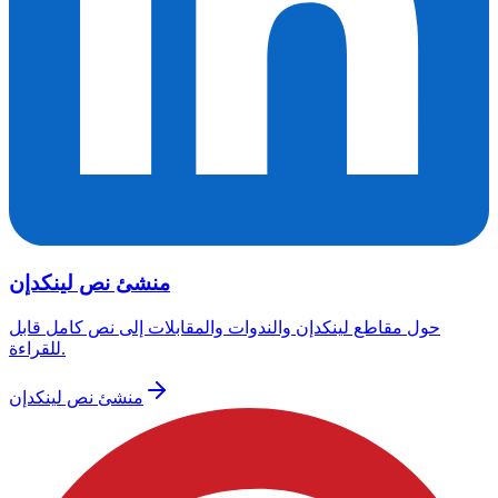
منشئ نص لينكدإن
حول مقاطع لينكدإن والندوات والمقابلات إلى نص كامل قابل
للقراءة.
منشئ نص لينكدإن