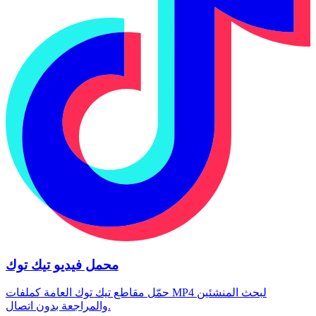
محمل فيديو تيك توك
حمّل مقاطع تيك توك العامة كملفات MP4 لبحث المنشئين
والمراجعة بدون اتصال.