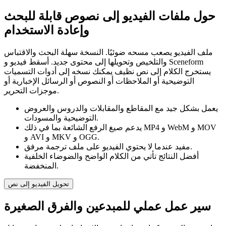
حول ملفات الفيديو إلى نصوص قابلة للبحث
وإعادة الاستخدام
ملف الفيديو يصعب مسحه ضوئيًا. النسخة سهلة البحث والاقتباس
والتلخيص وتحويلها إلى محتوى جديد. أسقط فيديو و Sceneform
يستخرج الكلام إلى نص نظيف يمكنك نسخه إلى أدوات التسميات
التوضيحية أو الملاحظات أو النصوص أو الرسائل الإخبارية أو
موجزات التحرير.
يعمل بشكل جيد مع المقاطع والمقابلات والدروس والعروض
التوضيحية والمسودات.
يدعم صيغ الرفع الشائعة بما في ذلك MP4 و WebM و MOV
و AVI و MKV و OGG.
مفيد عندما لا يحتوي الفيديو على ملف ترجمة مرفق.
أفضل النتائج تأتي من الكلام الواضح والضوضاء الخلفية
المنخفضة.
تحويل الفيديو إلى نص
سير عمل عملي للمبدعين والفرق الصغيرة