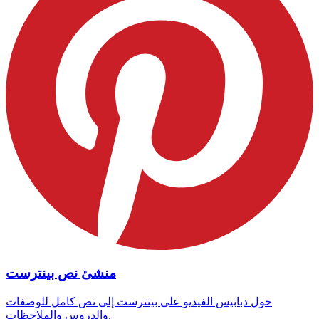
منشئ نص بينترست
حول دبابيس الفيديو على بينترست إلى نص كامل للوصفات
والدروس والملاحظات.