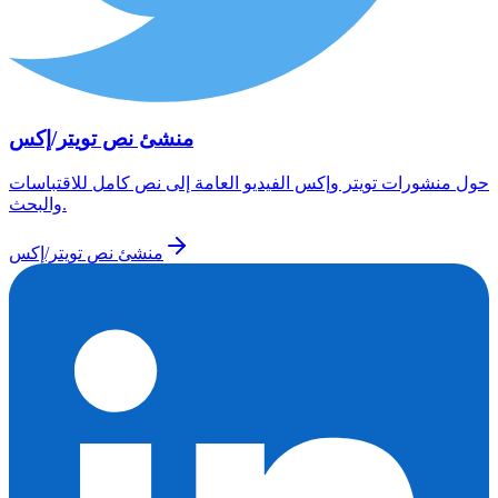
منشئ نص تويتر/إكس
حول منشورات تويتر وإكس الفيديو العامة إلى نص كامل للاقتباسات
والبحث.
منشئ نص تويتر/إكس