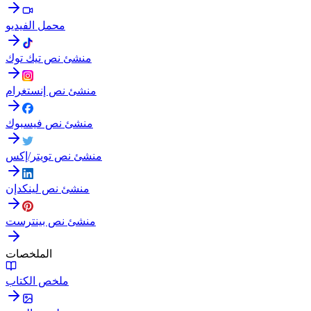
محمل الفيديو
منشئ نص تيك توك
منشئ نص إنستغرام
منشئ نص فيسبوك
منشئ نص تويتر/إكس
منشئ نص لينكدإن
منشئ نص بينترست
الملخصات
ملخص الكتاب