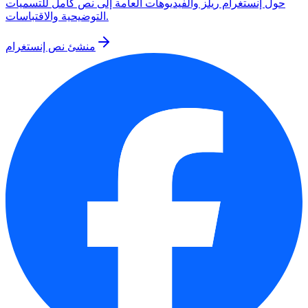
حول إنستغرام ريلز والفيديوهات العامة إلى نص كامل للتسميات
التوضيحية والاقتباسات.
منشئ نص إنستغرام