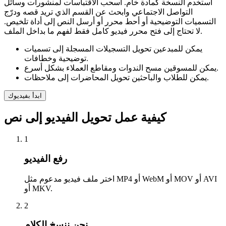
استخدم النسخة كمادة خام. اسحب الاقتباسات لمنشورات وسائل
التواصل الاجتماعي وابحث عن القسم الذي تريد قصه ودرّج
التسميات التوضيحية أو أحط محرر أو أرسل النص إلى أداة تلخيص.
لا تحتاج إلى فتح محرر فيديو كامل فقط لفهم ما بداخل الملف.
يمكن للمبدعين تحويل التسجيلات المسجلة إلى تسميات
توضيحية وخطافات.
يمكن للمسوقين مسح الندوات ومقاطع العملاء بشكل أسرع.
يمكن للطلاب والباحثين تحويل المحاضرات إلى ملاحظات.
ابدأ بفيديوك
كيفية عمل تحويل الفيديو إلى نص
1
رفع الفيديو
اختر ملف فيديو مدعوم مثل MP4 أو WebM أو MOV أو AVI
أو MKV.
2
نحن ننسخ الكلام