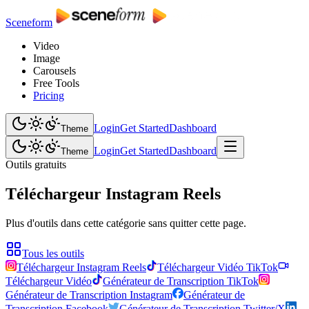
Sceneform
Video
Image
Carousels
Free Tools
Pricing
Login
Get Started
Dashboard
Theme
Login
Get Started
Dashboard
Theme
Outils gratuits
Téléchargeur Instagram Reels
Plus d'outils dans cette catégorie sans quitter cette page.
Tous les outils
Téléchargeur Instagram Reels
Téléchargeur Vidéo TikTok
Téléchargeur Vidéo
Générateur de Transcription TikTok
Générateur de Transcription Instagram
Générateur de
Transcription Facebook
Générateur de Transcription Twitter/X