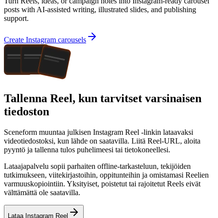
Turn Reels, ideas, or campaign notes into Instagram-ready carousel
posts with AI-assisted writing, illustrated slides, and publishing
support.
Create Instagram carousels
Tallenna Reel, kun tarvitset varsinaisen
tiedoston
Sceneform muuntaa julkisen Instagram Reel -linkin lataavaksi
videotiedostoksi, kun lähde on saatavilla. Liitä Reel-URL, aloita
pyyntö ja tallenna tulos puhelimeesi tai tietokoneellesi.
Lataajapalvelu sopii parhaiten offline-tarkasteluun, tekijöiden
tutkimukseen, viitekirjastoihin, oppitunteihin ja omistamasi Reelien
varmuuskopiointiin. Yksityiset, poistetut tai rajoitetut Reels eivät
välttämättä ole saatavilla.
Lataa Instagram Reel