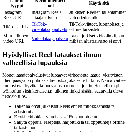
Linkin
Recommended
Käytä sitä
tyyppi
tool
Instagram
Instagram Reels -
Julkisten Reelien tallentaminen
Reel -URL
lataajapalvelu
videotiedostoiksi
TikTok-
TikTok-viitteet, luonnokset ja
TikTok-URL
videolataajapalvelu
offline-tarkastelu
Muu julkinen
Laajat julkiset videolinkit, kun
Videolataajapalvelu
video-URL
mikään alustasivusto ei sovi
Hyödylliset Reel-lataukset ilman
valheellisia lupauksia
Monet lataajapalvelusivut lupaavat virheetöntä laatua, yksityisten
tilien pääsyä tai puhdasta tiedostoa jokaiselle linkille. Nämä väitteet
kuulostavat hyviltä, kunnes alusta muuttaa jotain. Sceneform pitää
työnkulun yksinkertaisena: julkinen linkki sisään, saatavilla oleva
tiedosto ulos.
Tallenna omat julkaistut Reels ennen muokkaamista tai
arkistointia.
Kerää tekijöiden viitteitä sisällön suunnitteluun.
Säilytä oppaita, reseptejä, harjoituksia tai oppitunteja offline-
tarkasteluun.