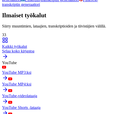
transkriptin generaattori
Ilmaiset työkalut
Siirry muuntimien, lataajien, transkriptioiden ja tiivistäjien välillä.
33
Kaikki työkalut
Selaa koko kirjastoa
YouTube
YouTube MP3:ksi
YouTube MP4:ksi
YouTube-videolataaja
YouTube Shorts -lataaja