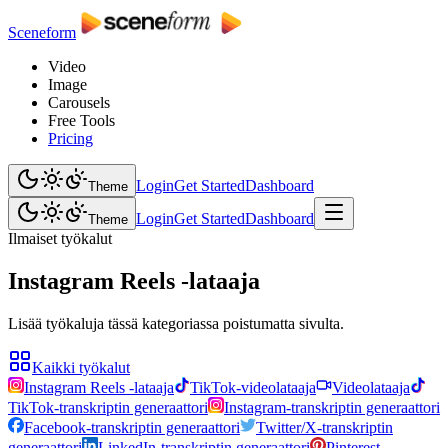
Sceneform
Video
Image
Carousels
Free Tools
Pricing
Login
Get Started
Dashboard
Theme
Login
Get Started
Dashboard
Theme
Ilmaiset työkalut
Instagram Reels -lataaja
Lisää työkaluja tässä kategoriassa poistumatta sivulta.
Kaikki työkalut
Instagram Reels -lataaja
TikTok-videolataaja
Videolataaja
TikTok-transkriptin generaattori
Instagram-transkriptin generaattori
Facebook-transkriptin generaattori
Twitter/X-transkriptin
generaattori
LinkedIn-transkriptin generaattori
Pinterest-