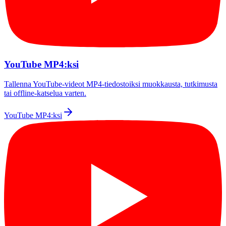
YouTube MP4:ksi
Tallenna YouTube-videot MP4-tiedostoiksi muokkausta, tutkimusta
tai offline-katselua varten.
YouTube MP4:ksi