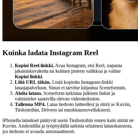
Kuinka ladata Instagram Reel
Kopioi Reel-linkki.
Avaa Instagram, etsi Reel, napauta
jakamiskuvaketta tai kolmen pisteen valikkoa ja valitse
Kopioi linkki
.
Liitä URL tähän.
Lisää kopioitu Instagram-linkki
lataajapalveluun. Sinun ei tarvitse kirjautua Sceneformiin.
Aloita lataus.
Sceneform tarkistaa julkisen linkin ja
valmistelee saatavilla olevan videotiedoston.
Tallenna MP4.
Lataa tiedosto laitteellesi ja siirrä se Kuviin,
Tiedostoihin, Driveen tai muokkaussovellukseesi.
iPhonella lataukset päätyvät usein Tiedostoihin ennen kuin siirrät ne
Kuviin. Androidilla ja työpöydällä tarkista selaimesi latauskansiota,
jos tiedosto ei avaudu automaattisesti.