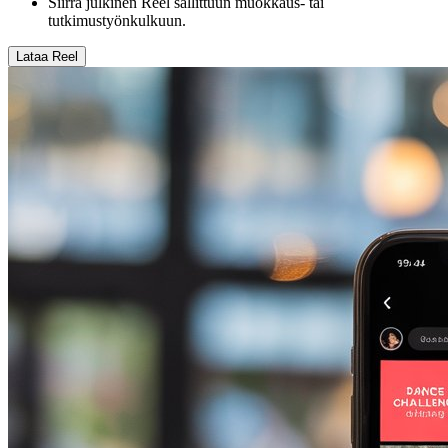
Siirrä julkinen Reel sallittuun muokkaus- tai
tutkimustyönkulkuun.
Lataa Reel