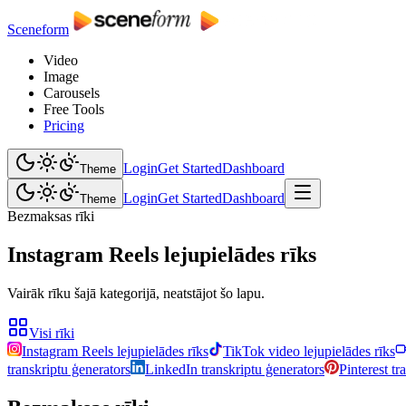
Sceneform
Video
Image
Carousels
Free Tools
Pricing
Login
Get Started
Dashboard
Theme
Login
Get Started
Dashboard
Theme
Bezmaksas rīki
Instagram Reels lejupielādes rīks
Vairāk rīku šajā kategorijā, neatstājot šo lapu.
Visi rīki
Instagram Reels lejupielādes rīks
TikTok video lejupielādes rīks
transkriptu ģenerators
LinkedIn transkriptu ģenerators
Pinterest tr