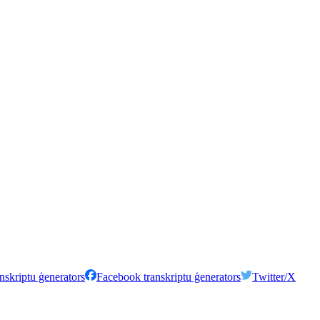
nskriptu ģenerators
Facebook transkriptu ģenerators
Twitter/X