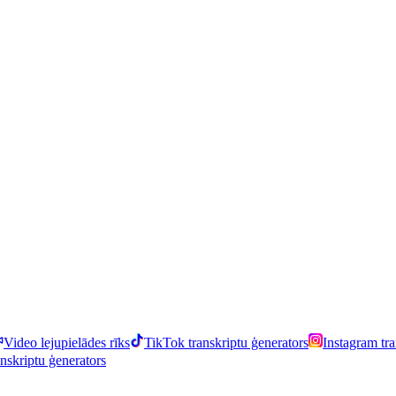
Video lejupielādes rīks
TikTok transkriptu ģenerators
Instagram tra
anskriptu ģenerators