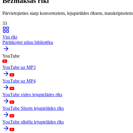
Bezmaksas rīki
Pārvietojieties starp konvertoriem, lejupielādes rīkiem, transkriptori
33
Visi rīki
Pārlūkojiet pilnu bibliotēku
YouTube
YouTube uz MP3
YouTube uz MP4
YouTube video lejupielādes rīks
YouTube Shorts lejupielādes rīks
YouTube sīktēla lejupielādes rīks