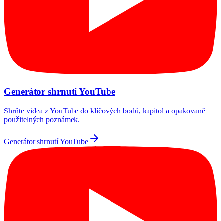
Generátor shrnutí YouTube
Shrňte videa z YouTube do klíčových bodů, kapitol a opakovaně
použitelných poznámek.
Generátor shrnutí YouTube