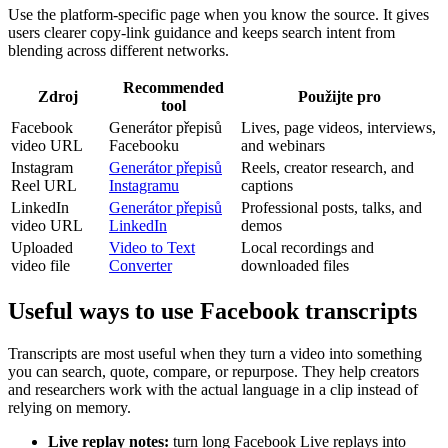
Use the platform-specific page when you know the source. It gives
users clearer copy-link guidance and keeps search intent from
blending across different networks.
Recommended
Zdroj
Použijte pro
tool
Facebook
Generátor přepisů
Lives, page videos, interviews,
video URL
Facebooku
and webinars
Instagram
Generátor přepisů
Reels, creator research, and
Reel URL
Instagramu
captions
LinkedIn
Generátor přepisů
Professional posts, talks, and
video URL
LinkedIn
demos
Uploaded
Video to Text
Local recordings and
video file
Converter
downloaded files
Useful ways to use Facebook transcripts
Transcripts are most useful when they turn a video into something
you can search, quote, compare, or repurpose. They help creators
and researchers work with the actual language in a clip instead of
relying on memory.
Live replay notes
:
turn long Facebook Live replays into