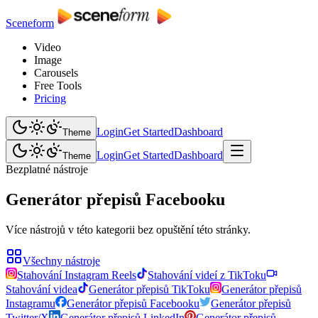
Sceneform
Video
Image
Carousels
Free Tools
Pricing
Login
Get Started
Dashboard
Theme
Login
Get Started
Dashboard
Theme
Bezplatné nástroje
Generátor přepisů Facebooku
Více nástrojů v této kategorii bez opuštění této stránky.
Všechny nástroje
Stahování Instagram Reels
Stahování videí z TikToku
Stahování videa
Generátor přepisů TikToku
Generátor přepisů
Instagramu
Generátor přepisů Facebooku
Generátor přepisů
Twitter/X
Generátor přepisů LinkedIn
Generátor přepisů