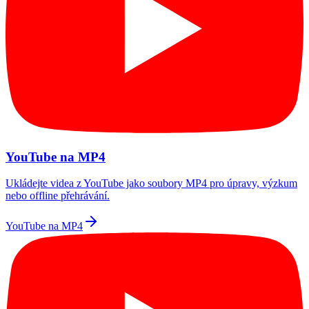
YouTube na MP4
Ukládejte videa z YouTube jako soubory MP4 pro úpravy, výzkum
nebo offline přehrávání.
YouTube na MP4