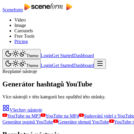
Sceneform
Video
Image
Carousels
Free Tools
Pricing
Login
Get Started
Dashboard
Theme
Login
Get Started
Dashboard
Theme
Bezplatné nástroje
Generátor hashtagů YouTube
Více nástrojů v této kategorii bez opuštění této stránky.
Všechny nástroje
YouTube na MP3
YouTube na MP4
Stahování videí z YouTub
Generátor popisů YouTube
Generátor shrnutí YouTube
YouTube n