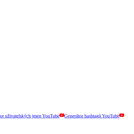
or uživatelských jmen YouTube
Generátor hashtagů YouTube