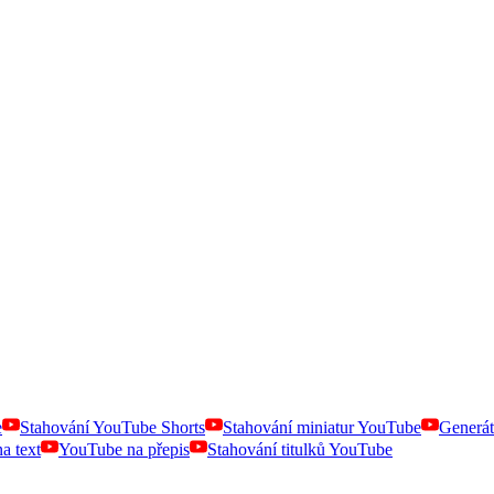
e
Stahování YouTube Shorts
Stahování miniatur YouTube
Generát
a text
YouTube na přepis
Stahování titulků YouTube