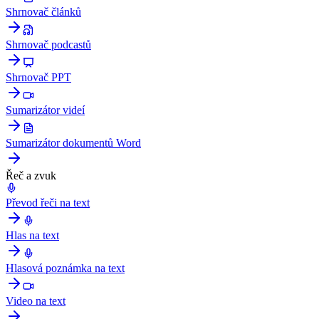
Shrnovač článků
Shrnovač podcastů
Shrnovač PPT
Sumarizátor videí
Sumarizátor dokumentů Word
Řeč a zvuk
Převod řeči na text
Hlas na text
Hlasová poznámka na text
Video na text