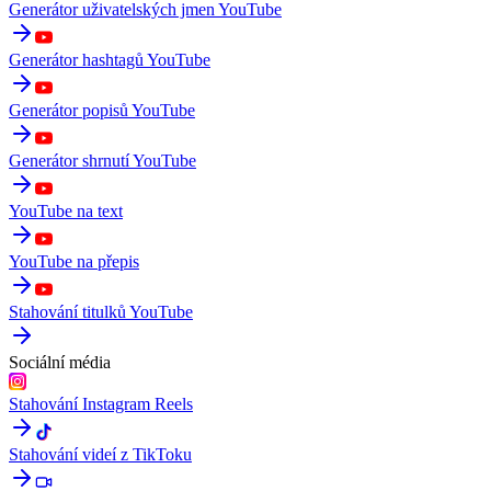
Generátor uživatelských jmen YouTube
Generátor hashtagů YouTube
Generátor popisů YouTube
Generátor shrnutí YouTube
YouTube na text
YouTube na přepis
Stahování titulků YouTube
Sociální média
Stahování Instagram Reels
Stahování videí z TikToku