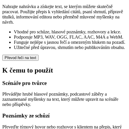
Nahrajte nahrávku a získejte text, se kterým můžete skutečně
pracovat. Použijte přepis k vyhledání citátů, psaní shrnutí, přípravě
titulků, informování editora nebo přeměně mluvené myšlenky na
návrh.
Vhodné pro schůze, hlasové poznámky, rozhovory a lekce.
Podporuje MP3, WAV, OGG, FLAC, AAC, M4A a WebM.
Funguje nejlépe s jasnou řečí a omezeným hlukem na pozadí.
Užitečné před úpravou, shrnutím nebo publikováním obsahu.
Převod řeči na text
K čemu to použít
Scénáře pro tvůrce
Převádějte hrubé hlasové poznámky, podcastové záběry a
zaznamenané myšlenky na text, který můžete upravit na scénáře
nebo příspěvky.
Poznámky ze schůzí
Převeďte týmový hovor nebo rozhovor s klientem na přepis, který