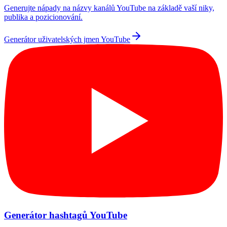
Generujte nápady na názvy kanálů YouTube na základě vaší niky,
publika a pozicionování.
Generátor uživatelských jmen YouTube
Generátor hashtagů YouTube