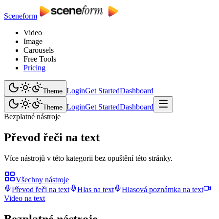
Sceneform
Video
Image
Carousels
Free Tools
Pricing
Login
Get Started
Dashboard
Theme
Login
Get Started
Dashboard
Theme
Bezplatné nástroje
Převod řeči na text
Více nástrojů v této kategorii bez opuštění této stránky.
Všechny nástroje
Převod řeči na text
Hlas na text
Hlasová poznámka na text
Video na text
Bezplatné nástroje