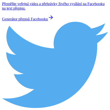
Přeměňte veřejná videa a přehrávky živého vysílání na Facebooku
na text přepisu.
Generátor přepisů Facebooku