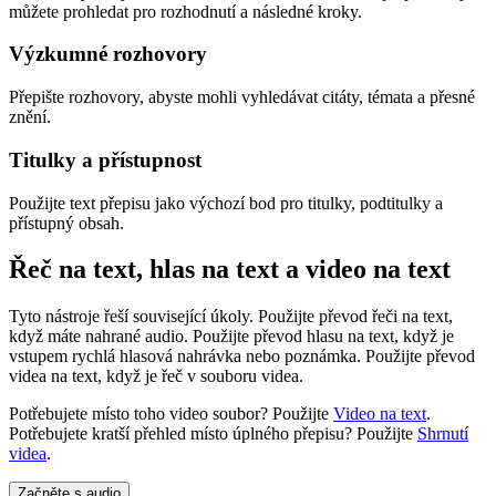
můžete prohledat pro rozhodnutí a následné kroky.
Výzkumné rozhovory
Přepište rozhovory, abyste mohli vyhledávat citáty, témata a přesné
znění.
Titulky a přístupnost
Použijte text přepisu jako výchozí bod pro titulky, podtitulky a
přístupný obsah.
Řeč na text, hlas na text a video na text
Tyto nástroje řeší související úkoly. Použijte převod řeči na text,
když máte nahrané audio. Použijte převod hlasu na text, když je
vstupem rychlá hlasová nahrávka nebo poznámka. Použijte převod
videa na text, když je řeč v souboru videa.
Potřebujete místo toho video soubor? Použijte
Video na text
.
Potřebujete kratší přehled místo úplného přepisu? Použijte
Shrnutí
videa
.
Začněte s audio