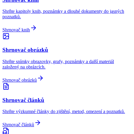
Shrňte kapitoly knih, poznámky a dlouhé dokumenty do jasných
poznatků.
Shrnovač knih
Shrnovač obrázků
Shrňte snímky obrazovky, grafy, poznámky a další materiál
založený na obrázcích.
Shrnovač obrázků
Shrnovač článků
Shrňte výzkumné články do zjištění, metod, omezení a poznatků.
Shrnovač článků