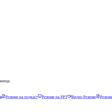
аница.
я
Резюме на подкаст
Резюме на PPT
Видео Резюме
Резюме