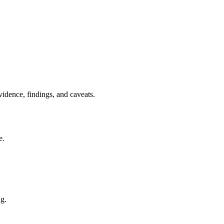
idence, findings, and caveats.
e.
ng.