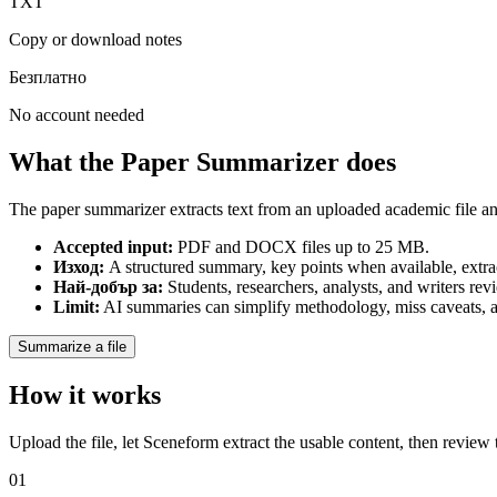
TXT
Copy or download notes
Безплатно
No account needed
What the Paper Summarizer does
The paper summarizer extracts text from an uploaded academic file an
Accepted input
:
PDF and DOCX files up to 25 MB.
Изход
:
A structured summary, key points when available, extr
Най-добър за
:
Students, researchers, analysts, and writers r
Limit
:
AI summaries can simplify methodology, miss caveats, an
Summarize a file
How it works
Upload the file, let Sceneform extract the usable content, then review
01