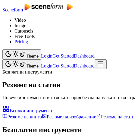
Sceneform
Video
Image
Carousels
Free Tools
Pricing
Login
Get Started
Dashboard
Theme
Login
Get Started
Dashboard
Theme
Безплатни инструменти
Резюме на статия
Повече инструменти в тази категория без да напускате тази стр
Всички инструменти
Резюме на книга
Резюме на изображение
Резюме на стати
Безплатни инструменти