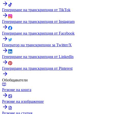
Генериране на транскрипция от TikTok
Генериране на транскрипция от Instagram
Генериране на транскрипция от Facebook
Генератор на транскрипции за Twitter/X
Генериране на транскрипция от LinkedIn
Генериране на транскрипция от Pinterest
Обобщаватели
Резюме на книга
Резюме на изображение
Резюме на статия