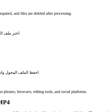
uired, and files are deleted after processing.
اختر ملف الصوت أو الفيديو من جهازك واحتفظ بالنسخة الأصلية كنسخة احتياطية.
احفظ الملف المحول واستخدمه في برنامج التحرير أو المشغل أو الأرشيف أو سير عمل النشر.
 phones, browsers, editing tools, and social platforms.
MP4