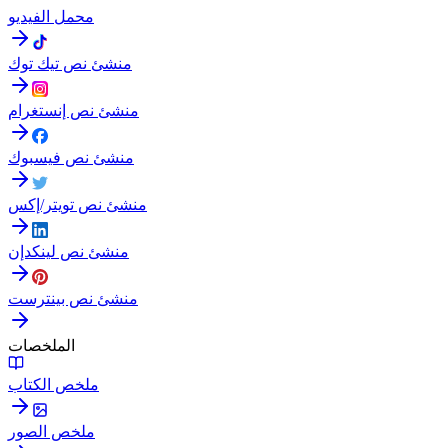
محمل الفيديو
منشئ نص تيك توك
منشئ نص إنستغرام
منشئ نص فيسبوك
منشئ نص تويتر/إكس
منشئ نص لينكدإن
منشئ نص بينترست
الملخصات
ملخص الكتاب
ملخص الصور