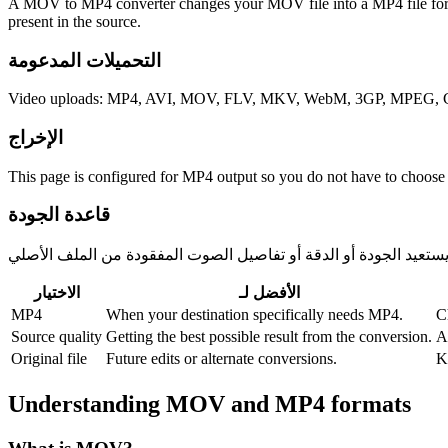
A MOV to MP4 converter changes your MOV file into a MP4 file for comp
present in the source.
التحميلات المدعومة
Video uploads: MP4, AVI, MOV, FLV, MKV, WebM, 3GP, MPEG, GI
الإخراج
This page is configured for MP4 output so you do not have to choose
قاعدة الجودة
الأفضل لـ
الاختيار
MP4
When your destination specifically needs MP4.
C
Source quality
Getting the best possible result from the conversion.
A
Original file
Future edits or alternate conversions.
K
Understanding
MOV
and
MP4
formats