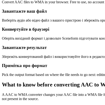
Convert AAC files to WMA in your browser. Free to use, no account req
Завантажте ваш файл
Виберіть аудіо або відео файл з вашого пристрою і збережіть ор
Конвертуйте в браузері
Оберіть вихідний формат і дозвольте Sceneform підготувати ко
Завантажте результат
Збережіть конвертований файл і використовуйте його в редакторі
Примітка про формат
Pick the output format based on where the file needs to go next: editi
What to know before converting
AAC
to
A AAC to WMA converter changes your AAC file into a WMA file for com
not present in the source.