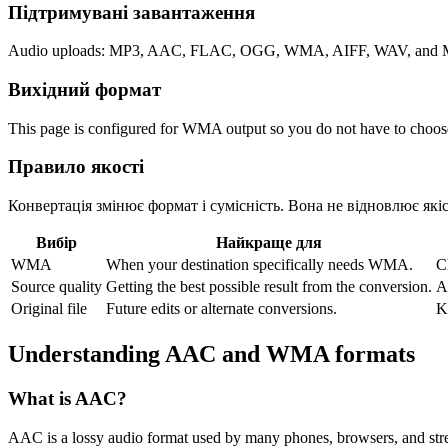
Підтримувані завантаження
Audio uploads: MP3, AAC, FLAC, OGG, WMA, AIFF, WAV, and M4
Вихідний формат
This page is configured for WMA output so you do not have to choos
Правило якості
Конвертація змінює формат і сумісність. Вона не відновлює якість
Вибір
Найкраще для
WMA
When your destination specifically needs WMA.
C
Source quality
Getting the best possible result from the conversion.
A
Original file
Future edits or alternate conversions.
K
Understanding
AAC
and
WMA
formats
What is
AAC
?
AAC is a lossy audio format used by many phones, browsers, and strea