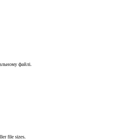
нальному файлі.
r file sizes.