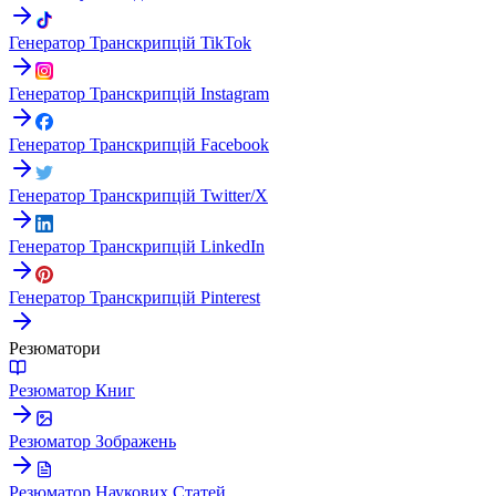
Генератор Транскрипцій TikTok
Генератор Транскрипцій Instagram
Генератор Транскрипцій Facebook
Генератор Транскрипцій Twitter/X
Генератор Транскрипцій LinkedIn
Генератор Транскрипцій Pinterest
Резюматори
Резюматор Книг
Резюматор Зображень
Резюматор Наукових Статей