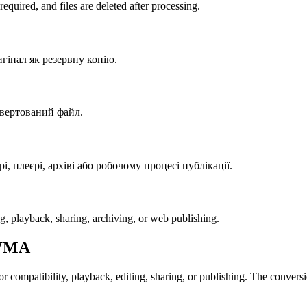
uired, and files are deleted after processing.
игінал як резервну копію.
нвертований файл.
, плеєрі, архіві або робочому процесі публікації.
ng, playback, sharing, archiving, or web publishing.
WMA
patibility, playback, editing, sharing, or publishing. The conversion 