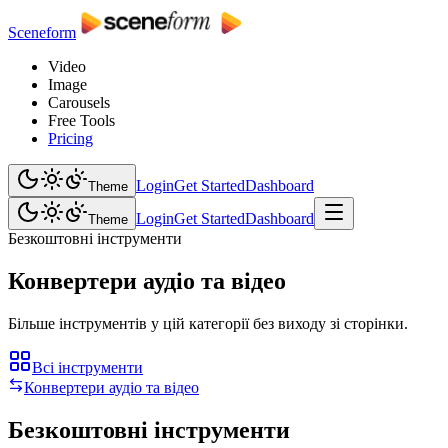
Sceneform
Video
Image
Carousels
Free Tools
Pricing
Login
Get Started
Dashboard
Theme
Login
Get Started
Dashboard
Theme
Безкоштовні інструменти
Конвертери аудіо та відео
Більше інструментів у цій категорії без виходу зі сторінки.
Всі інструменти
Конвертери аудіо та відео
Безкоштовні інструменти