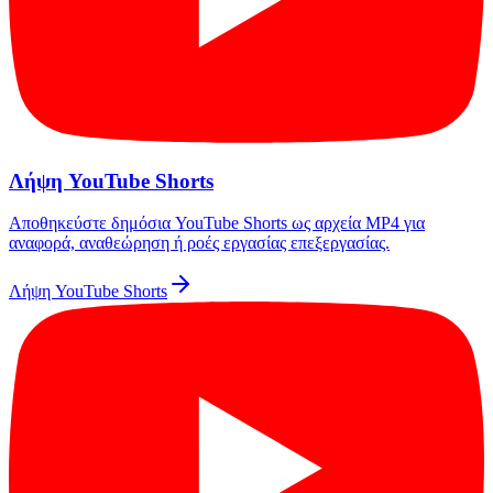
Λήψη YouTube Shorts
Αποθηκεύστε δημόσια YouTube Shorts ως αρχεία MP4 για
αναφορά, αναθεώρηση ή ροές εργασίας επεξεργασίας.
Λήψη YouTube Shorts