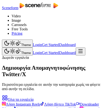
Sceneform
Video
Image
Carousels
Free Tools
Pricing
Login
Get Started
Dashboard
Theme
Login
Get Started
Dashboard
Theme
Δωρεάν εργαλεία
Δημιουργία Απομαγνητοφώνησης
Twitter/X
Περισσότερα εργαλεία σε αυτήν την κατηγορία χωρίς να φύγετε
από αυτήν τη σελίδα.
Όλα τα εργαλεία
Λήψη Instagram Reels
Λήψη βίντεο TikTok
Downloader