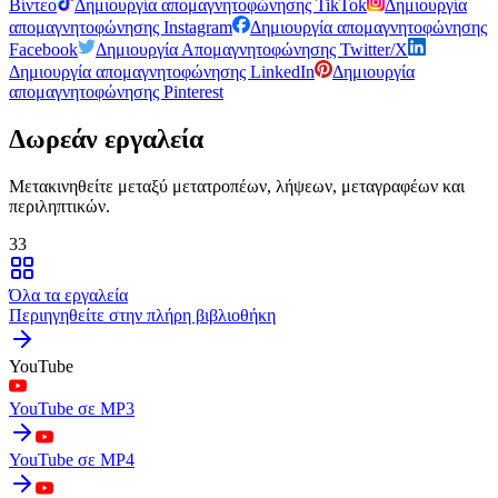
Βίντεο
Δημιουργία απομαγνητοφώνησης TikTok
Δημιουργία
απομαγνητοφώνησης Instagram
Δημιουργία απομαγνητοφώνησης
Facebook
Δημιουργία Απομαγνητοφώνησης Twitter/X
Δημιουργία απομαγνητοφώνησης LinkedIn
Δημιουργία
απομαγνητοφώνησης Pinterest
Δωρεάν εργαλεία
Μετακινηθείτε μεταξύ μετατροπέων, λήψεων, μεταγραφέων και
περιληπτικών.
33
Όλα τα εργαλεία
Περιηγηθείτε στην πλήρη βιβλιοθήκη
YouTube
YouTube σε MP3
YouTube σε MP4