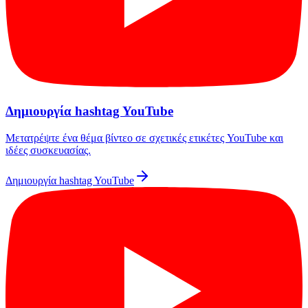
Δημιουργία hashtag YouTube
Μετατρέψτε ένα θέμα βίντεο σε σχετικές ετικέτες YouTube και
ιδέες συσκευασίας.
Δημιουργία hashtag YouTube