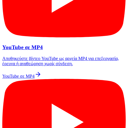
YouTube σε MP4
Αποθηκεύστε βίντεο YouTube ως αρχεία MP4 για επεξεργασία,
έρευνα ή αναθεώρηση χωρίς σύνδεση.
YouTube σε MP4