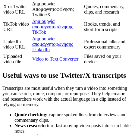
Δημιουργία
X or Twitter
Quotes, commentary,
Απομαγνητοφώνησης
video URL
clips, and research
Twitter/X
Δημιουργία
TikTok video
Hooks, trends, and
απομαγνητοφώνησης
URL
short-form scripts
TikTok
Δημιουργία
LinkedIn
Professional talks and
απομαγνητοφώνησης
video URL
expert commentary
LinkedIn
Uploaded
Files saved on your
Video to Text Converter
video file
device
Useful ways to use Twitter/X transcripts
Transcripts are most useful when they turn a video into something
you can search, quote, compare, or repurpose. They help creators
and researchers work with the actual language in a clip instead of
relying on memory.
Quote checking
:
capture spoken lines from interviews and
commentary clips.
News research
:
turn fast-moving video posts into searchable
notes.