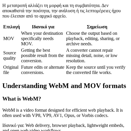
Η μετατροπή αλλάζει τη μορφή και τη συμβατότητα. Δεν
αποκαθιστά την ποιότητα, την ανάλυση ή τις λεπτομέρειες ήχου
που έλειπαν από το αρχικό αρχείο.
Επιλογή
Ιδανικό για
Σημείωση
When your destination
Choose the output based on
MOV
specifically needs
playback, editing, sharing, or
MOV.
archive needs.
Getting the best
A converter cannot repair
Source
possible result from the
missing detail, noise, or low
quality
conversion.
resolution.
Original
Future edits or alternate
Keep the source until you verify
file
conversions.
the converted file works.
Understanding
WebM
and
MOV
formats
What is
WebM
?
WebM is a video format designed for efficient web playback. It is
often used with VP8, VP9, AV1, Opus, or Vorbis codecs.
Ιδανικό για:
Web delivery, browser playback, lightweight embeds,
and open web video workflows.