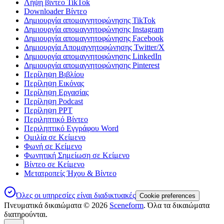
Λήψη βίντεο TikTok
Downloader Βίντεο
Δημιουργία απομαγνητοφώνησης TikTok
Δημιουργία απομαγνητοφώνησης Instagram
Δημιουργία απομαγνητοφώνησης Facebook
Δημιουργία Απομαγνητοφώνησης Twitter/X
Δημιουργία απομαγνητοφώνησης LinkedIn
Δημιουργία απομαγνητοφώνησης Pinterest
Περίληψη Βιβλίου
Περίληψη Εικόνας
Περίληψη Εργασίας
Περίληψη Podcast
Περίληψη PPT
Περιληπτικό Βίντεο
Περιληπτικό Εγγράφου Word
Ομιλία σε Κείμενο
Φωνή σε Κείμενο
Φωνητική Σημείωση σε Κείμενο
Βίντεο σε Κείμενο
Μετατροπείς Ήχου & Βίντεο
Όλες οι υπηρεσίες είναι διαδικτυακές
Cookie preferences
Πνευματικά δικαιώματα ©
2026
Sceneform
. Όλα τα δικαιώματα
διατηρούνται.