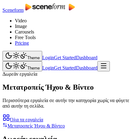
Sceneform
Video
Image
Carousels
Free Tools
Pricing
Login
Get Started
Dashboard
Theme
Login
Get Started
Dashboard
Theme
Δωρεάν εργαλεία
Μετατροπείς Ήχου & Βίντεο
Περισσότερα εργαλεία σε αυτήν την κατηγορία χωρίς να φύγετε
από αυτήν τη σελίδα.
Όλα τα εργαλεία
Μετατροπείς Ήχου & Βίντεο
Δωρεάν εργαλεία