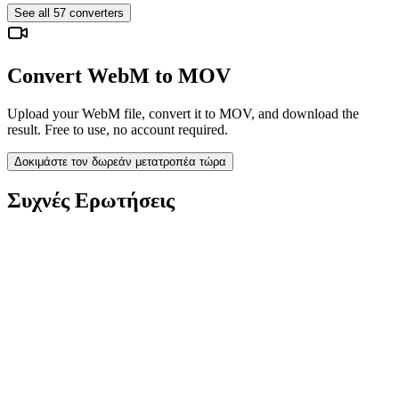
See all
57
converters
Convert WebM to MOV
Upload your WebM file, convert it to MOV, and download the
result. Free to use, no account required.
Δοκιμάστε τον δωρεάν μετατροπέα τώρα
Συχνές Ερωτήσεις
Is the WebM to MOV Converter free?
Διαγράφονται τα μεταφορτωμένα αρχεία;
Does converting WebM to MOV improve quality?
Χρειάζεται να εγκαταστήσω λογισμικό;
Μπορώ να επιλέξω bitrate, ανάλυση, περικοπή ή ομαδική μετατροπή;