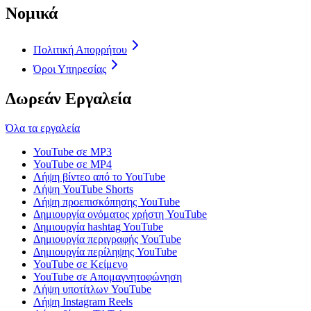
Νομικά
Πολιτική Απορρήτου
Όροι Υπηρεσίας
Δωρεάν Εργαλεία
Όλα τα εργαλεία
YouTube σε MP3
YouTube σε MP4
Λήψη βίντεο από το YouTube
Λήψη YouTube Shorts
Λήψη προεπισκόπησης YouTube
Δημιουργία ονόματος χρήστη YouTube
Δημιουργία hashtag YouTube
Δημιουργία περιγραφής YouTube
Δημιουργία περίληψης YouTube
YouTube σε Κείμενο
YouTube σε Απομαγνητοφώνηση
Λήψη υποτίτλων YouTube
Λήψη Instagram Reels