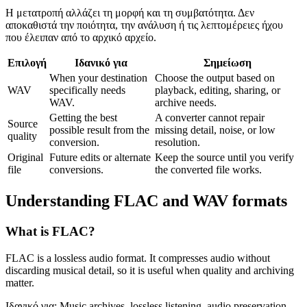
Η μετατροπή αλλάζει τη μορφή και τη συμβατότητα. Δεν
αποκαθιστά την ποιότητα, την ανάλυση ή τις λεπτομέρειες ήχου
που έλειπαν από το αρχικό αρχείο.
Επιλογή
Ιδανικό για
Σημείωση
When your destination
Choose the output based on
WAV
specifically needs
playback, editing, sharing, or
WAV.
archive needs.
Getting the best
A converter cannot repair
Source
possible result from the
missing detail, noise, or low
quality
conversion.
resolution.
Original
Future edits or alternate
Keep the source until you verify
file
conversions.
the converted file works.
Understanding
FLAC
and
WAV
formats
What is
FLAC
?
FLAC is a lossless audio format. It compresses audio without
discarding musical detail, so it is useful when quality and archiving
matter.
Ιδανικό για:
Music archives, lossless listening, audio preservation,