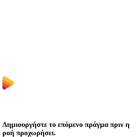
Διαγράφονται τα μεταφορτωμένα αρχεία;
Does converting FLAC to WAV improve quality?
Χρειάζεται να εγκαταστήσω λογισμικό;
Μπορώ να επιλέξω bitrate, ανάλυση, περικοπή ή ομαδική μετατροπή;
Ποια όρια μεγέθους αρχείου ισχύουν;
Δημιουργήστε το επόμενο πράγμα πριν η
ροή προχωρήσει.