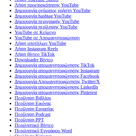
Λήψη προεπισκόπησης YouTube
Δημιουργία ονόματος χρήστη YouTube
Δημιουργία hashtag YouTube
Δημιουργία περιγραφής YouTube
Δημιουργία περίληψης YouTube
YouTube σε Κείμενο
YouTube σε Απομαγνητοφώνηση
Λήψη υποτίτλων YouTube
Λήψη Instagram Reels
Λήψη βίντεο TikTok
Downloader Βίντεο
Δημιουργία απομαγνητοφώνησης TikTok
Δημιουργία απομαγνητοφώνησης Instagram
Δημιουργία απομαγνητοφώνησης Facebook
Δημιουργία Απομαγνητοφώνησης Twitter/X
Δημιουργία απομαγνητοφώνησης LinkedIn
Δημιουργία απομαγνητοφώνησης Pinterest
Περίληψη Βιβλίου
Περίληψη Εικόνας
Περίληψη Εργασίας
Περίληψη Podcast
Περίληψη PPT
Περιληπτικό Βίντεο
Περιληπτικό Εγγράφου Word