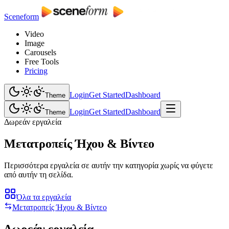
Sceneform
Video
Image
Carousels
Free Tools
Pricing
Login
Get Started
Dashboard
Theme
Login
Get Started
Dashboard
Theme
Δωρεάν εργαλεία
Μετατροπείς Ήχου & Βίντεο
Περισσότερα εργαλεία σε αυτήν την κατηγορία χωρίς να φύγετε
από αυτήν τη σελίδα.
Όλα τα εργαλεία
Μετατροπείς Ήχου & Βίντεο
Δωρεάν εργαλεία