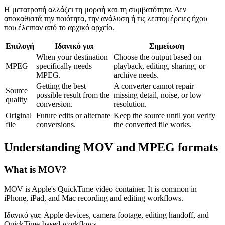
Η μετατροπή αλλάζει τη μορφή και τη συμβατότητα. Δεν
αποκαθιστά την ποιότητα, την ανάλυση ή τις λεπτομέρειες ήχου
που έλειπαν από το αρχικό αρχείο.
Επιλογή
Ιδανικό για
Σημείωση
When your destination
Choose the output based on
MPEG
specifically needs
playback, editing, sharing, or
MPEG.
archive needs.
Getting the best
A converter cannot repair
Source
possible result from the
missing detail, noise, or low
quality
conversion.
resolution.
Original
Future edits or alternate
Keep the source until you verify
file
conversions.
the converted file works.
Understanding
MOV
and
MPEG
formats
What is
MOV
?
MOV is Apple's QuickTime video container. It is common in
iPhone, iPad, and Mac recording and editing workflows.
Ιδανικό για:
Apple devices, camera footage, editing handoff, and
QuickTime-based workflows.