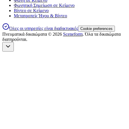
Φωνή σε Κείμενο
Φωνητική Σημείωση σε Κείμενο
Βίντεο σε Κείμενο
Μετατροπείς Ήχου & Βίντεο
Όλες οι υπηρεσίες είναι διαδικτυακές
Cookie preferences
Πνευματικά δικαιώματα ©
2026
Sceneform
. Όλα τα δικαιώματα
διατηρούνται.