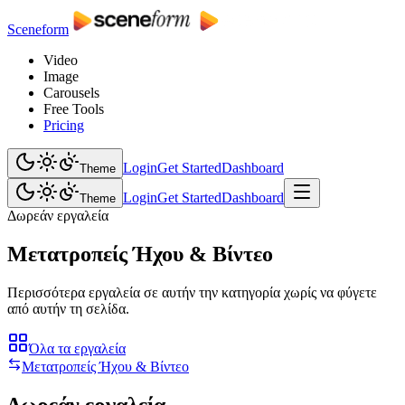
Sceneform
Video
Image
Carousels
Free Tools
Pricing
Login
Get Started
Dashboard
Theme
Login
Get Started
Dashboard
Theme
Δωρεάν εργαλεία
Μετατροπείς Ήχου & Βίντεο
Περισσότερα εργαλεία σε αυτήν την κατηγορία χωρίς να φύγετε
από αυτήν τη σελίδα.
Όλα τα εργαλεία
Μετατροπείς Ήχου & Βίντεο
Δωρεάν εργαλεία