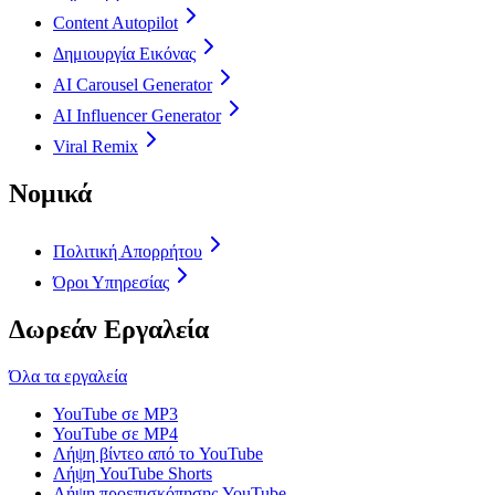
Content Autopilot
Δημιουργία Εικόνας
AI Carousel Generator
AI Influencer Generator
Viral Remix
Νομικά
Πολιτική Απορρήτου
Όροι Υπηρεσίας
Δωρεάν Εργαλεία
Όλα τα εργαλεία
YouTube σε MP3
YouTube σε MP4
Λήψη βίντεο από το YouTube
Λήψη YouTube Shorts
Λήψη προεπισκόπησης YouTube