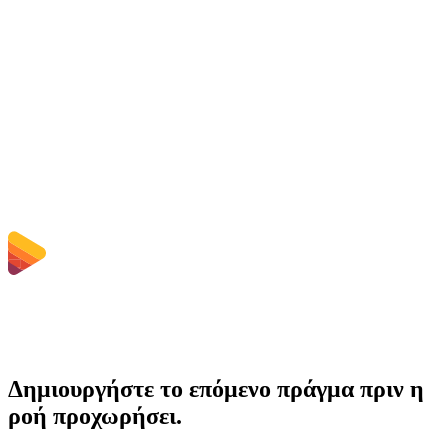
Διαγράφονται τα μεταφορτωμένα αρχεία;
Does converting MOV to MPEG improve quality?
Χρειάζεται να εγκαταστήσω λογισμικό;
Μπορώ να επιλέξω bitrate, ανάλυση, περικοπή ή ομαδική μετατροπή;
Ποια όρια μεγέθους αρχείου ισχύουν;
Δημιουργήστε το επόμενο πράγμα πριν η
ροή προχωρήσει.