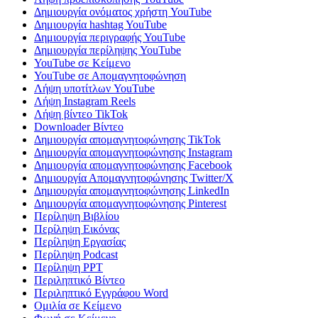
Δημιουργία ονόματος χρήστη YouTube
Δημιουργία hashtag YouTube
Δημιουργία περιγραφής YouTube
Δημιουργία περίληψης YouTube
YouTube σε Κείμενο
YouTube σε Απομαγνητοφώνηση
Λήψη υποτίτλων YouTube
Λήψη Instagram Reels
Λήψη βίντεο TikTok
Downloader Βίντεο
Δημιουργία απομαγνητοφώνησης TikTok
Δημιουργία απομαγνητοφώνησης Instagram
Δημιουργία απομαγνητοφώνησης Facebook
Δημιουργία Απομαγνητοφώνησης Twitter/X
Δημιουργία απομαγνητοφώνησης LinkedIn
Δημιουργία απομαγνητοφώνησης Pinterest
Περίληψη Βιβλίου
Περίληψη Εικόνας
Περίληψη Εργασίας
Περίληψη Podcast
Περίληψη PPT
Περιληπτικό Βίντεο
Περιληπτικό Εγγράφου Word
Ομιλία σε Κείμενο