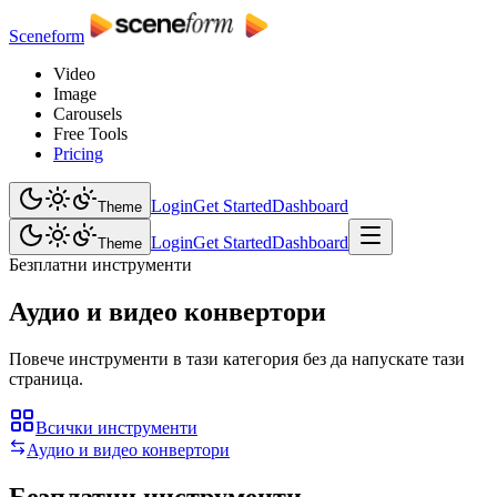
Sceneform
Video
Image
Carousels
Free Tools
Pricing
Login
Get Started
Dashboard
Theme
Login
Get Started
Dashboard
Theme
Безплатни инструменти
Аудио и видео конвертори
Повече инструменти в тази категория без да напускате тази
страница.
Всички инструменти
Аудио и видео конвертори
Безплатни инструменти