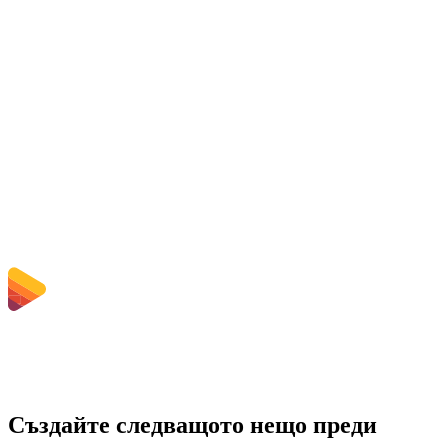
Is the MOV to MP4 Converter free?
Изтриват ли се качените файлове?
Does converting MOV to MP4 improve quality?
Трябва ли да инсталирам софтуер?
Мога ли да избера битрейт, резолюция, подрязване или пакетно
конвертиране?
Какви ограничения за размер на файла се прилагат?
Създайте следващото нещо преди