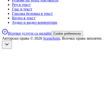
Резюме на Word документи
Реч в текст
Глас в текст
Гласова бележка в текст
Видео в текст
Аудио и видео конвертори
Всички услуги са онлайн
Cookie preferences
Авторски права ©
2026
Sceneform
. Всички права запазени.