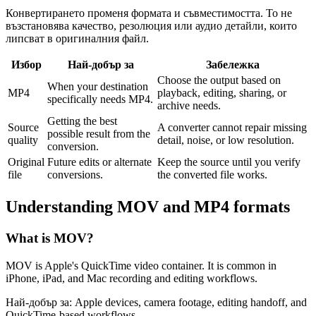
Конвертирането променя формата и съвместимостта. То не
възстановява качество, резолюция или аудио детайли, които
липсват в оригиналния файл.
Избор
Най-добър за
Забележка
Choose the output based on
When your destination
MP4
playback, editing, sharing, or
specifically needs MP4.
archive needs.
Getting the best
Source
A converter cannot repair missing
possible result from the
quality
detail, noise, or low resolution.
conversion.
Original
Future edits or alternate
Keep the source until you verify
file
conversions.
the converted file works.
Understanding
MOV
and
MP4
formats
What is
MOV
?
MOV is Apple's QuickTime video container. It is common in
iPhone, iPad, and Mac recording and editing workflows.
Най-добър за:
Apple devices, camera footage, editing handoff, and
QuickTime-based workflows.