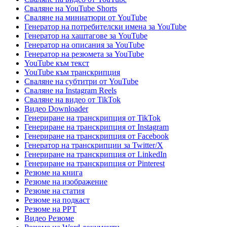
Сваляне на YouTube Shorts
Сваляне на миниатюри от YouTube
Генератор на потребителски имена за YouTube
Генератор на хаштагове за YouTube
Генератор на описания за YouTube
Генератор на резюмета за YouTube
YouTube към текст
YouTube към транскрипция
Сваляне на субтитри от YouTube
Сваляне на Instagram Reels
Сваляне на видео от TikTok
Видео Downloader
Генериране на транскрипция от TikTok
Генериране на транскрипция от Instagram
Генериране на транскрипция от Facebook
Генератор на транскрипции за Twitter/X
Генериране на транскрипция от LinkedIn
Генериране на транскрипция от Pinterest
Резюме на книга
Резюме на изображение
Резюме на статия
Резюме на подкаст
Резюме на PPT
Видео Резюме