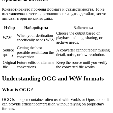
Конвертирането променя формата и съвместимостта. То не
възстановява качество, резолюция или аудио детайли, които
липсват в оригиналния файл.
Избор
Най-добър за
Забележка
Choose the output based on
When your destination
WAV
playback, editing, sharing, or
specifically needs WAV.
archive needs.
Getting the best
Source
A converter cannot repair missing
possible result from the
quality
detail, noise, or low resolution.
conversion.
Original
Future edits or alternate
Keep the source until you verify
file
conversions.
the converted file works.
Understanding
OGG
and
WAV
formats
What is
OGG
?
OGG is an open container often used with Vorbis or Opus audio. It
can provide efficient compression without relying on proprietary
formats.