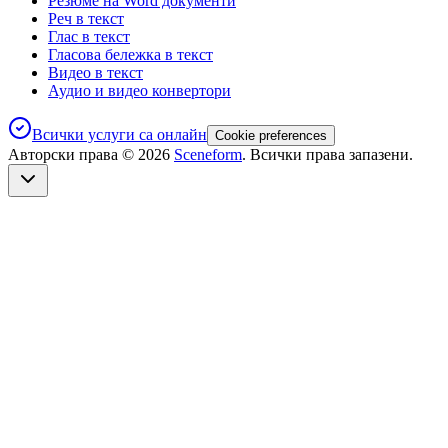
Резюме на Word документи
Реч в текст
Глас в текст
Гласова бележка в текст
Видео в текст
Аудио и видео конвертори
Всички услуги са онлайн
Cookie preferences
Авторски права ©
2026
Sceneform
. Всички права запазени.