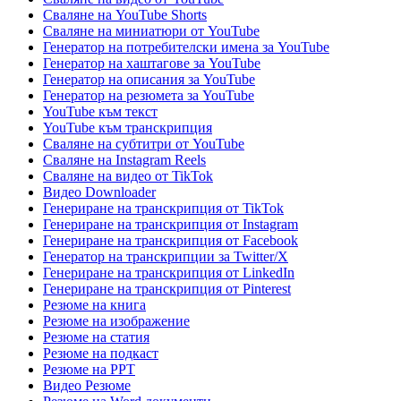
Сваляне на YouTube Shorts
Сваляне на миниатюри от YouTube
Генератор на потребителски имена за YouTube
Генератор на хаштагове за YouTube
Генератор на описания за YouTube
Генератор на резюмета за YouTube
YouTube към текст
YouTube към транскрипция
Сваляне на субтитри от YouTube
Сваляне на Instagram Reels
Сваляне на видео от TikTok
Видео Downloader
Генериране на транскрипция от TikTok
Генериране на транскрипция от Instagram
Генериране на транскрипция от Facebook
Генератор на транскрипции за Twitter/X
Генериране на транскрипция от LinkedIn
Генериране на транскрипция от Pinterest
Резюме на книга
Резюме на изображение
Резюме на статия
Резюме на подкаст
Резюме на PPT
Видео Резюме