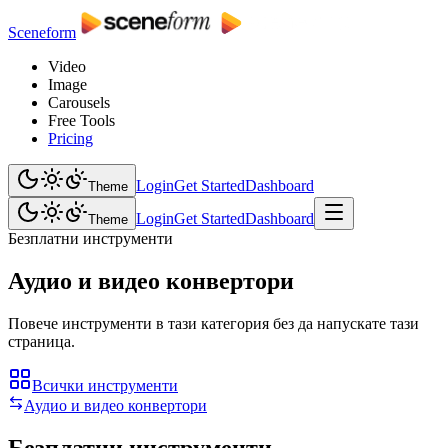
Sceneform
Video
Image
Carousels
Free Tools
Pricing
Login
Get Started
Dashboard
Theme
Login
Get Started
Dashboard
Theme
Безплатни инструменти
Аудио и видео конвертори
Повече инструменти в тази категория без да напускате тази
страница.
Всички инструменти
Аудио и видео конвертори
Безплатни инструменти