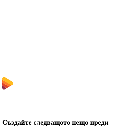
Is the OGG to WAV Converter free?
Изтриват ли се качените файлове?
Does converting OGG to WAV improve quality?
Трябва ли да инсталирам софтуер?
Мога ли да избера битрейт, резолюция, подрязване или пакетно
конвертиране?
Какви ограничения за размер на файла се прилагат?
Създайте следващото нещо преди