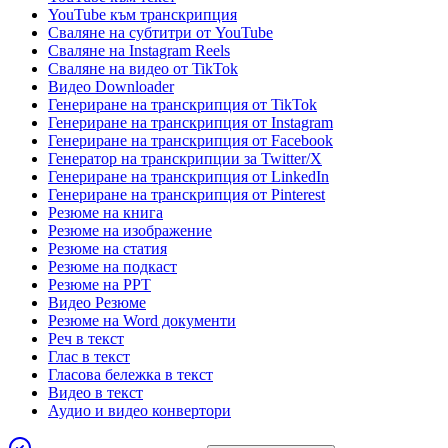
YouTube към транскрипция
Сваляне на субтитри от YouTube
Сваляне на Instagram Reels
Сваляне на видео от TikTok
Видео Downloader
Генериране на транскрипция от TikTok
Генериране на транскрипция от Instagram
Генериране на транскрипция от Facebook
Генератор на транскрипции за Twitter/X
Генериране на транскрипция от LinkedIn
Генериране на транскрипция от Pinterest
Резюме на книга
Резюме на изображение
Резюме на статия
Резюме на подкаст
Резюме на PPT
Видео Резюме
Резюме на Word документи
Реч в текст
Глас в текст
Гласова бележка в текст
Видео в текст
Аудио и видео конвертори