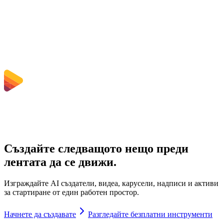
конвертиране?
Какви ограничения за размер на файла се прилагат?
Създайте следващото нещо преди
лентата да се движи.
Изграждайте AI създатели, видеа, карусели, надписи и активи
за стартиране от един работен простор.
Начнете да създавате
Разгледайте безплатни инструменти