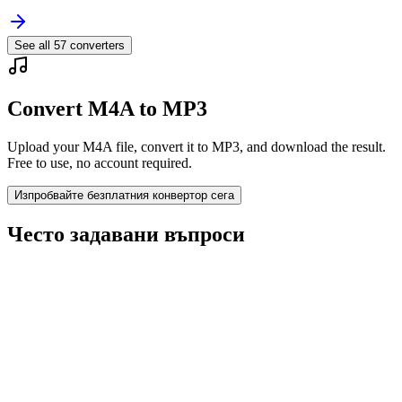
See all
57
converters
Convert M4A to MP3
Upload your M4A file, convert it to MP3, and download the result.
Free to use, no account required.
Изпробвайте безплатния конвертор сега
Често задавани въпроси
Is the M4A to MP3 Converter free?
Изтриват ли се качените файлове?
Does converting M4A to MP3 improve quality?
Трябва ли да инсталирам софтуер?
Мога ли да избера битрейт, резолюция, подрязване или пакетно