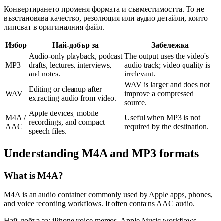
Конвертирането променя формата и съвместимостта. То не
възстановява качество, резолюция или аудио детайли, които
липсват в оригиналния файл.
Избор
Най-добър за
Забележка
Audio-only playback, podcast
The output uses the video's
MP3
drafts, lectures, interviews,
audio track; video quality is
and notes.
irrelevant.
WAV is larger and does not
Editing or cleanup after
WAV
improve a compressed
extracting audio from video.
source.
Apple devices, mobile
M4A /
Useful when MP3 is not
recordings, and compact
AAC
required by the destination.
speech files.
Understanding
M4A
and
MP3
formats
What is
M4A
?
M4A is an audio container commonly used by Apple apps, phones,
and voice recording workflows. It often contains AAC audio.
Най-добър за:
iPhone voice memos, Apple Music workflows,