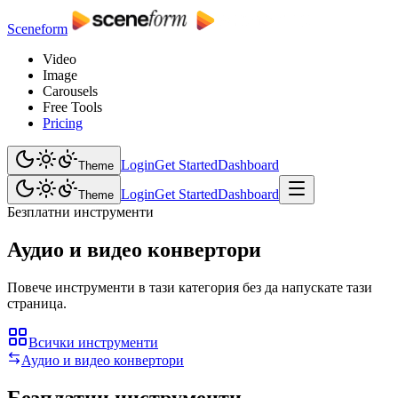
Sceneform
Video
Image
Carousels
Free Tools
Pricing
Login
Get Started
Dashboard
Theme
Login
Get Started
Dashboard
Theme
Безплатни инструменти
Аудио и видео конвертори
Повече инструменти в тази категория без да напускате тази
страница.
Всички инструменти
Аудио и видео конвертори
Безплатни инструменти